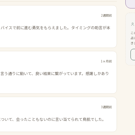
2週間前
ドバイスで前に進む勇気をもらえました。タイミングの助言が本
こ
占
き
1ヶ月前
の言う通りに動いて、良い結果に繋がっています。感謝しかあり
3週間前
について、会ったこともないのに言い当てられて鳥肌でした。