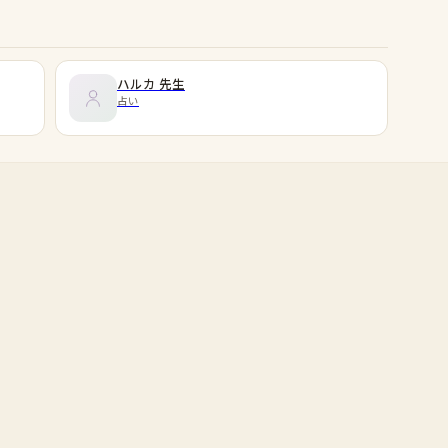
ハルカ
先生
占い