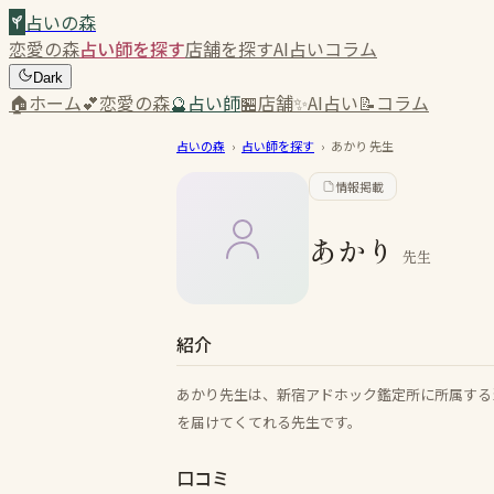
占いの森
恋愛の森
占い師を探す
店舗を探す
AI占い
コラム
Dark
🏠
ホーム
💕
恋愛の森
🔮
占い師
🏪
店舗
✨
AI占い
📝
コラム
占いの森
›
占い師を探す
›
あかり
先生
情報掲載
あかり
先生
紹介
あかり先生は、新宿アドホック鑑定所に所属する
を届けてくてれる先生です。
口コミ