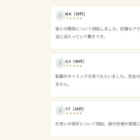
M.K
（
30代
）
彼との関係について相談しました。的確なア
当に当たっていて驚きです。
A.S
（
40代
）
転職のタイミングを見てもらいました。先生
ません。
Y.T
（
20代
）
片思いの相手について相談。彼の性格や態度