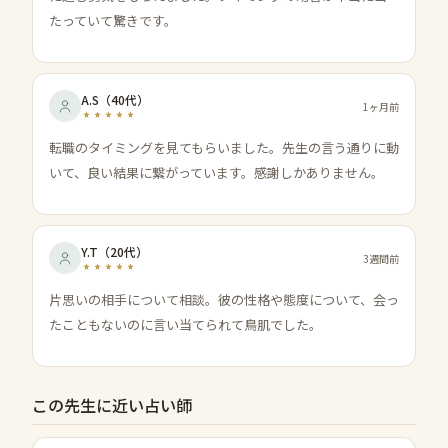
たっていて驚きです。
A.S
（
40代
）
1ヶ月前
転職のタイミングを見てもらいました。先生の言う通りに動
いて、良い結果に繋がっています。感謝しかありません。
Y.T
（
20代
）
3週間前
片思いの相手について相談。彼の性格や態度について、会っ
たこともないのに言い当てられて鳥肌でした。
この先生に近い占い師