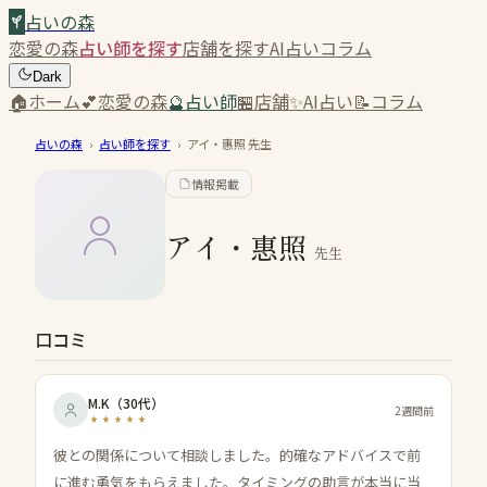
占いの森
恋愛の森
占い師を探す
店舗を探す
AI占い
コラム
Dark
🏠
ホーム
💕
恋愛の森
🔮
占い師
🏪
店舗
✨
AI占い
📝
コラム
占いの森
›
占い師を探す
›
アイ・惠照
先生
情報掲載
アイ・惠照
先生
口コミ
M.K
（
30代
）
2週間前
彼との関係について相談しました。的確なアドバイスで前
に進む勇気をもらえました。タイミングの助言が本当に当