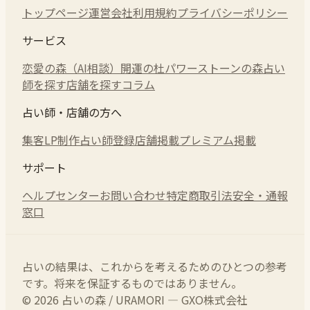
トップページ
運営会社
利用規約
プライバシーポリシー
サービス
恋愛の森（AI相談）
開運の杜
パワーストーンの森
占い
師を探す
店舗を探す
コラム
占い師・店舗の方へ
集客LP制作
占い師登録
店舗掲載
プレミアム掲載
サポート
ヘルプセンター
お問い合わせ
特定商取引法
安全・通報
窓口
占いの結果は、これからを考えるためのひとつの参考
です。将来を保証するものではありません。
© 2026 占いの森 / URAMORI — GXO株式会社