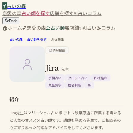
占いの森
恋愛の森
占い師を探す
店舗を探す
AI占い
コラム
Dark
🏠
ホーム
💕
恋愛の森
🔮
占い師
🏪
店舗
✨
AI占い
📝
コラム
占いの森
›
占い師を探す
›
Jira
先生
情報掲載
Jira
先生
手相占い
タロット占い
四柱推命
九星気学
姓名判断
易
紹介
Jira先生はマリーシェル占い館 アトレ秋葉原店に所属する当たる
と人気のオススメ占い師です。講師も務める先生で、ご相談者の
心に寄り添った的確なアドバイスをしてくださいます。