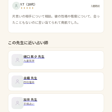
Y.T
（
20代
）
3週間前
片思いの相手について相談。彼の性格や態度について、会っ
たこともないのに言い当てられて鳥肌でした。
この先生に近い占い師
樋口 紫夕
先生
九星気学
圭織
先生
四柱推命
加奈
先生
手相占い