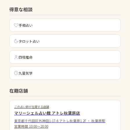
得意な相談
手相占い
タロット占い
四柱推命
九星気学
在籍店舗
この占い師が在籍する店舗
マリーシェル占い館 アトレ秋葉原店
東京都千代田区外神田1-17-6 アトレ秋葉原1 2F
・
秋葉原駅
営業時間
10:00〜20:00