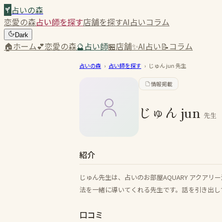
占いの森
恋愛の森
占い師を探す
店舗を探す
AI占い
コラム
Dark
🏠
ホーム
💕
恋愛の森
🔮
占い師
🏪
店舗
✨
AI占い
📝
コラム
占いの森
›
占い師を探す
›
じゅん jun
先生
情報掲載
じゅん jun
先生
紹介
じゅん先生は、占いのお部屋AQUARY アクア
法を一緒に導いてくれる先生です。話を引き出し
口コミ