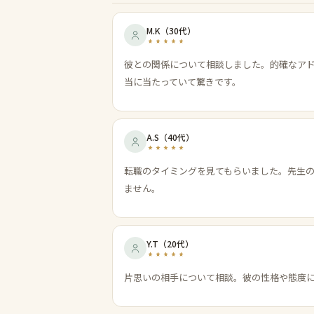
M.K
（
30代
）
彼との関係について相談しました。的確なア
当に当たっていて驚きです。
A.S
（
40代
）
転職のタイミングを見てもらいました。先生
ません。
Y.T
（
20代
）
片思いの相手について相談。彼の性格や態度