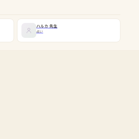
ハルカ
先生
占い