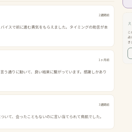
2週間前
ドバイスで前に進む勇気をもらえました。タイミングの助言が本
こ
占
き
1ヶ月前
の言う通りに動いて、良い結果に繋がっています。感謝しかあり
3週間前
について、会ったこともないのに言い当てられて鳥肌でした。