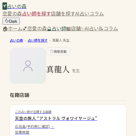
占いの森
恋愛の森
占い師を探す
店舗を探す
AI占い
コラム
Dark
🏠
ホーム
💕
恋愛の森
🔮
占い師
🏪
店舗
✨
AI占い
📝
コラム
占いの森
›
占い師を探す
›
真龍人
先生
情報掲載
真龍人
先生
在籍店舗
この占い師が在籍する店舗
天空の旅人 “アストラル ヴォワイヤージュ”
石垣島(予約時に確認)
・
営業時間