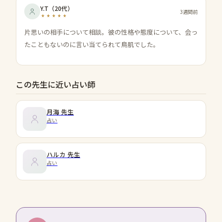
Y.T
（
20代
）
3週間前
片思いの相手について相談。彼の性格や態度について、会っ
たこともないのに言い当てられて鳥肌でした。
この先生に近い占い師
月海
先生
占い
ハルカ
先生
占い