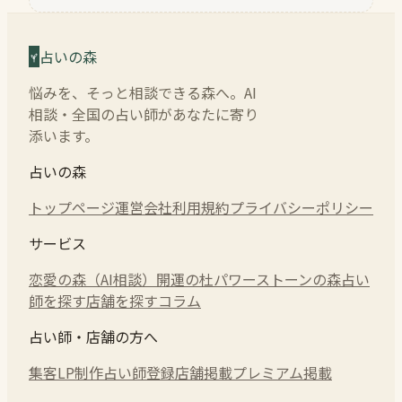
占いの森
悩みを、そっと相談できる森へ。AI
相談・全国の占い師があなたに寄り
添います。
占いの森
トップページ
運営会社
利用規約
プライバシーポリシー
サービス
恋愛の森（AI相談）
開運の杜
パワーストーンの森
占い
師を探す
店舗を探す
コラム
占い師・店舗の方へ
集客LP制作
占い師登録
店舗掲載
プレミアム掲載