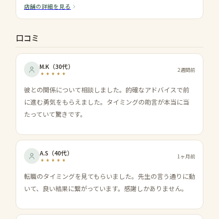
店舗の詳細を見る
口コミ
M.K
（
30代
）
2週間前
彼との関係について相談しました。的確なアドバイスで前
に進む勇気をもらえました。タイミングの助言が本当に当
たっていて驚きです。
A.S
（
40代
）
1ヶ月前
転職のタイミングを見てもらいました。先生の言う通りに動
いて、良い結果に繋がっています。感謝しかありません。