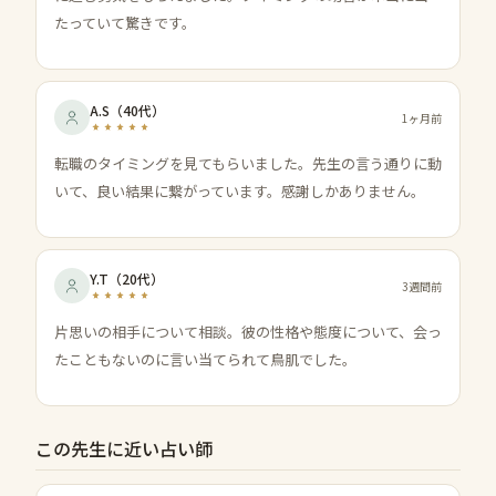
たっていて驚きです。
A.S
（
40代
）
1ヶ月前
転職のタイミングを見てもらいました。先生の言う通りに動
いて、良い結果に繋がっています。感謝しかありません。
Y.T
（
20代
）
3週間前
片思いの相手について相談。彼の性格や態度について、会っ
たこともないのに言い当てられて鳥肌でした。
この先生に近い占い師