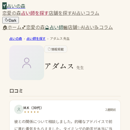
占いの森
恋愛の森
占い師を探す
店舗を探す
AI占い
コラム
Dark
🏠
ホーム
💕
恋愛の森
🔮
占い師
🏪
店舗
✨
AI占い
📝
コラム
占いの森
›
占い師を探す
›
アダムス
先生
情報掲載
アダムス
先生
口コミ
M.K
（
30代
）
2週間前
彼との関係について相談しました。的確なアドバイスで前
に進む勇気をもらえました。タイミングの助言が本当に当