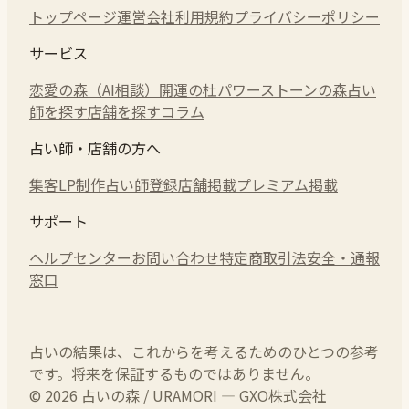
トップページ
運営会社
利用規約
プライバシーポリシー
サービス
恋愛の森（AI相談）
開運の杜
パワーストーンの森
占い
師を探す
店舗を探す
コラム
占い師・店舗の方へ
集客LP制作
占い師登録
店舗掲載
プレミアム掲載
サポート
ヘルプセンター
お問い合わせ
特定商取引法
安全・通報
窓口
占いの結果は、これからを考えるためのひとつの参考
です。将来を保証するものではありません。
© 2026 占いの森 / URAMORI — GXO株式会社