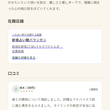
かせたいという想いを抱き、優しさと癒しオーラで、複雑に絡ま
った心の結び目をほどいてくれます。
在籍店舗
この占い師が在籍する店舗
新宿占い館バランガン
新宿区新宿2丁目1-9 キタウチビル2F
・
営業時間
店舗の詳細を見る
口コミ
M.K
（
30代
）
2週間前
彼との関係について相談しました。的確なアドバイスで前
に進む勇気をもらえました。タイミングの助言が本当に当