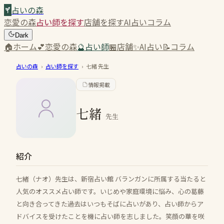
占いの森
恋愛の森
占い師を探す
店舗を探す
AI占い
コラム
Dark
🏠
ホーム
💕
恋愛の森
🔮
占い師
🏪
店舗
✨
AI占い
📝
コラム
占いの森
›
占い師を探す
›
七緒
先生
情報掲載
七緒
先生
紹介
七緒（ナオ）先生は、新宿占い館 バランガンに所属する当たると
人気のオススメ占い師です。いじめや家庭環境に悩み、心の葛藤
と向き合ってきた過去はいつもそばに占いがあり、占い師からア
ドバイスを受けたことを機に占い師を志しました。笑顔の華を咲