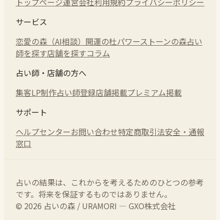
トップページ
運営会社
利用規約
プライバシーポリシー
サービス
恋愛の森（AI相談）
開運の杜
パワーストーンの森
占い
師を探す
店舗を探す
コラム
占い師・店舗の方へ
集客LP制作
占い師登録
店舗掲載
プレミアム掲載
サポート
ヘルプセンター
お問い合わせ
特定商取引法
安全・通報
窓口
占いの結果は、これからを考えるためのひとつの参考
です。将来を保証するものではありません。
© 2026 占いの森 / URAMORI — GXO株式会社