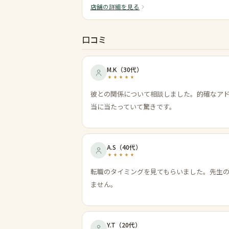
店舗の詳細を見る
口コミ
M.K
（
30代
）
彼との関係について相談しました。的確なア
当に当たっていて驚きです。
A.S
（
40代
）
転職のタイミングを見てもらいました。先生
ません。
Y.T
（
20代
）