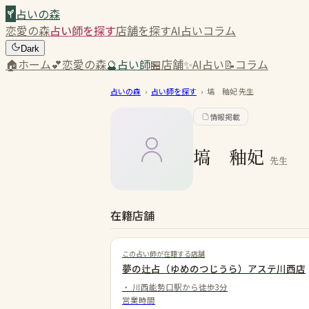
占いの森
恋愛の森
占い師を探す
店舗を探す
AI占い
コラム
Dark
🏠
ホーム
💕
恋愛の森
🔮
占い師
🏪
店舗
✨
AI占い
📝
コラム
占いの森
›
占い師を探す
›
塙 釉妃
先生
情報掲載
塙 釉妃
先生
在籍店舗
この占い師が在籍する店舗
夢の辻占（ゆめのつじうら）アステ川西店
・
川西能勢口駅から徒歩3分
営業時間