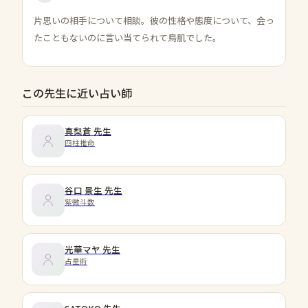
片思いの相手について相談。彼の性格や態度について、会っ
たこともないのに言い当てられて鳥肌でした。
この先生に近い占い師
真梨蒼
先生
四柱推命
谷口 景生
先生
紫微斗数
光華マヤ
先生
占星術