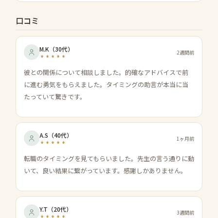
口コミ
M.K
（
30代
）
2週間前
彼との関係について相談しました。的確なアドバイスで前
に進む勇気をもらえました。タイミングの助言が本当に当
たっていて驚きです。
A.S
（
40代
）
1ヶ月前
転職のタイミングを見てもらいました。先生の言う通りに動
いて、良い結果に繋がっています。感謝しかありません。
Y.T
（
20代
）
3週間前