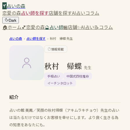
占いの森
恋愛の森
占い師を探す
店舗を探す
AI占い
コラム
Dark
🏠
ホーム
💕
恋愛の森
🔮
占い師
🏪
店舗
✨
AI占い
📝
コラム
占いの森
›
占い師を探す
›
秋村 帰蝶
先生
情報掲載
秋村 帰蝶
先生
手相占い
中国式四柱推命
イーチンタロット
紹介
占いの館 美鳳／笑顔の秋村帰蝶（アキムラキチョウ）先生の占い
は当たるだけではなくお客様を幸せにします。より良く生きる為
の知恵をあなたにも。