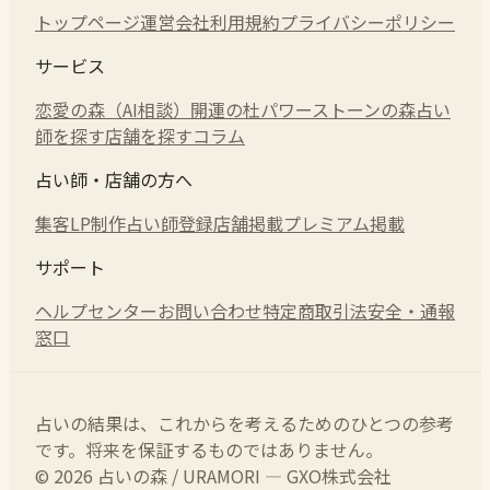
トップページ
運営会社
利用規約
プライバシーポリシー
サービス
恋愛の森（AI相談）
開運の杜
パワーストーンの森
占い
師を探す
店舗を探す
コラム
占い師・店舗の方へ
集客LP制作
占い師登録
店舗掲載
プレミアム掲載
サポート
ヘルプセンター
お問い合わせ
特定商取引法
安全・通報
窓口
占いの結果は、これからを考えるためのひとつの参考
です。将来を保証するものではありません。
© 2026 占いの森 / URAMORI — GXO株式会社