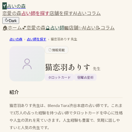
占いの森
恋愛の森
占い師を探す
店舗を探す
AI占い
コラム
Dark
🏠
ホーム
💕
恋愛の森
🔮
占い師
🏪
店舗
✨
AI占い
📝
コラム
占いの森
›
占い師を探す
›
猫恋羽ありす
先生
情報掲載
猫恋羽ありす
先生
タロットカード
宿曜占星術
紹介
猫恋羽ありす先生は、Blenda Tiara渋谷本店の占い師です。これま
で3万人の占った経験を持つ占い師でタロットカードを中心に性格
や人生の流れを見ていきます。人生経験も豊富で、気軽に話しや
すいと人気の先生です。