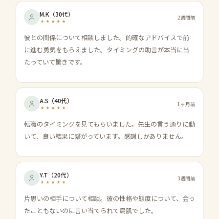
M.K
（
30代
）
2週間前
彼との関係について相談しました。的確なアドバイスで前
に進む勇気をもらえました。タイミングの助言が本当に当
たっていて驚きです。
A.S
（
40代
）
1ヶ月前
転職のタイミングを見てもらいました。先生の言う通りに動
いて、良い結果に繋がっています。感謝しかありません。
Y.T
（
20代
）
3週間前
片思いの相手について相談。彼の性格や態度について、会っ
たこともないのに言い当てられて鳥肌でした。