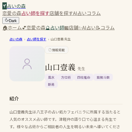
占いの森
恋愛の森
占い師を探す
店舗を探す
AI占い
コラム
Dark
🏠
ホーム
💕
恋愛の森
🔮
占い師
🏪
店舗
✨
AI占い
📝
コラム
占いの森
›
占い師を探す
›
山口壹義
先生
情報掲載
山口壹義
先生
風水
方位術
四柱推命
紫微斗数
断易
紹介
山口壹義先生は八王子の占い処カフェバニラに所属する当たると
人気のオススメ占い師です。津軽弁の語り口で心温まる先生で
す。様々な占術からご相談者の人生を明るい未来へ導いてくださ