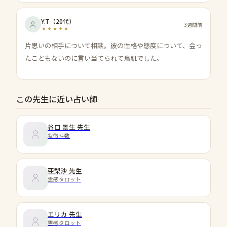
Y.T
（
20代
）
3週間前
片思いの相手について相談。彼の性格や態度について、会っ
たこともないのに言い当てられて鳥肌でした。
この先生に近い占い師
谷口 景生
先生
紫微斗数
亜梨沙
先生
霊感タロット
エリカ
先生
霊感タロット