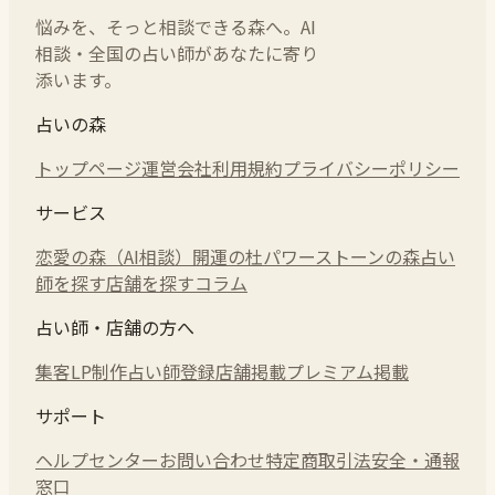
悩みを、そっと相談できる森へ。AI
相談・全国の占い師があなたに寄り
添います。
占いの森
トップページ
運営会社
利用規約
プライバシーポリシー
サービス
恋愛の森（AI相談）
開運の杜
パワーストーンの森
占い
師を探す
店舗を探す
コラム
占い師・店舗の方へ
集客LP制作
占い師登録
店舗掲載
プレミアム掲載
サポート
ヘルプセンター
お問い合わせ
特定商取引法
安全・通報
窓口