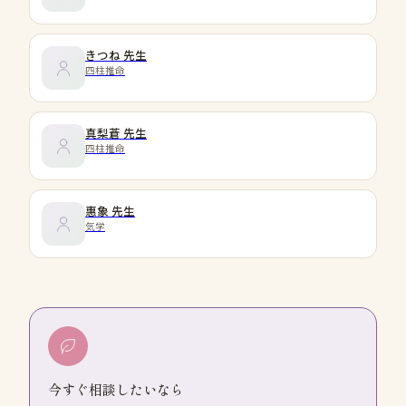
きつね
先生
四柱推命
真梨蒼
先生
四柱推命
惠象
先生
気学
今すぐ相談したいなら