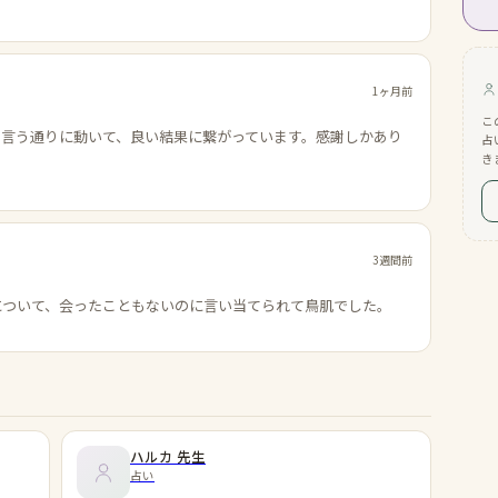
1ヶ月前
こ
の言う通りに動いて、良い結果に繋がっています。感謝しかあり
占
き
3週間前
について、会ったこともないのに言い当てられて鳥肌でした。
ハルカ
先生
占い