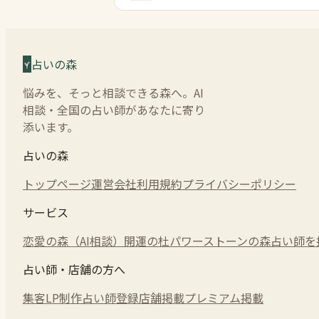
占いの森
悩みを、そっと相談できる森へ。AI
相談・全国の占い師があなたに寄り
添います。
占いの森
トップページ
運営会社
利用規約
プライバシーポリシー
サービス
恋愛の森（AI相談）
開運の杜
パワーストーンの森
占い師を
占い師・店舗の方へ
集客LP制作
占い師登録
店舗掲載
プレミアム掲載