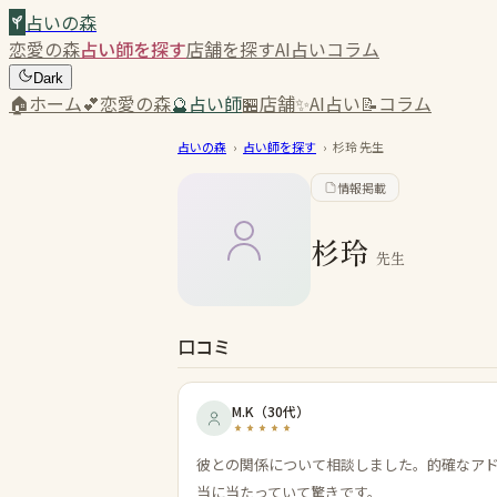
占いの森
恋愛の森
占い師を探す
店舗を探す
AI占い
コラム
Dark
🏠
ホーム
💕
恋愛の森
🔮
占い師
🏪
店舗
✨
AI占い
📝
コラム
占いの森
›
占い師を探す
›
杉玲
先生
情報掲載
杉玲
先生
口コミ
M.K
（
30代
）
彼との関係について相談しました。的確なア
当に当たっていて驚きです。