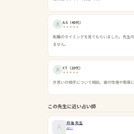
A.S
（
40代
）
転職のタイミングを見てもらいました。先生
ません。
Y.T
（
20代
）
片思いの相手について相談。彼の性格や態度
この先生に近い占い師
月海
先生
占い