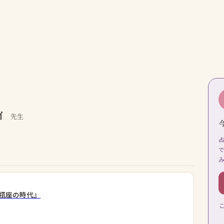
ィ
先生
瓶座の時代』