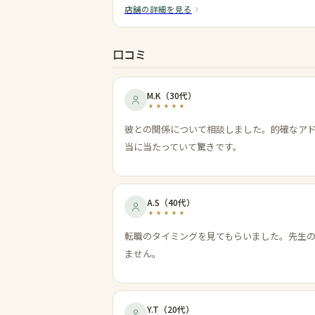
店舗の詳細を見る
口コミ
M.K
（
30代
）
彼との関係について相談しました。的確なア
当に当たっていて驚きです。
A.S
（
40代
）
転職のタイミングを見てもらいました。先生
ません。
Y.T
（
20代
）