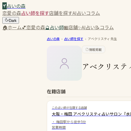
占いの森
恋愛の森
占い師を探す
店舗を探す
AI占い
コラム
Dark
🏠
ホーム
💕
恋愛の森
🔮
占い師
🏪
店舗
✨
AI占い
📝
コラム
占いの森
›
占い師を探す
›
アベクリスティ
先生
情報掲載
アベクリステ
在籍店舗
この占い師が在籍する店舗
大阪・梅田 アベクリスティ占いサロン『水
・
梅田駅から徒歩5分
営業時間