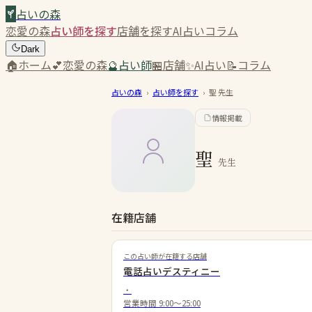
占いの森
恋愛の森
占い師を探す
店舗を探す
AI占い
コラム
Dark
🏠
ホーム
💕
恋愛の森
🔮
占い師
🏪
店舗
✨
AI占い
📝
コラム
占いの森
›
占い師を探す
›
聖
先生
情報掲載
聖
先生
在籍店舗
この占い師が在籍する店舗
電話占いデスティニー
・
営業時間
9:00～25:00