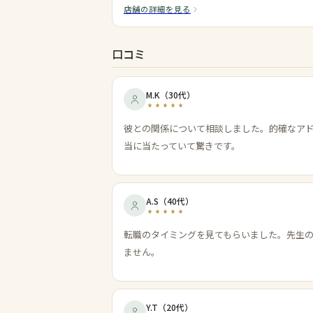
店舗の詳細を見る
口コミ
M.K
（
30代
）
彼との関係について相談しました。的確なア
当に当たっていて驚きです。
A.S
（
40代
）
転職のタイミングを見てもらいました。先生
ません。
Y.T
（
20代
）