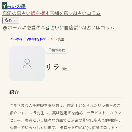
占いの森
恋愛の森
占い師を探す
店舗を探す
AI占い
コラム
Dark
🏠
ホーム
💕
恋愛の森
🔮
占い師
🏪
店舗
✨
AI占い
📝
コラム
占いの森
›
占い師を探す
›
リラ
先生
情報掲載
リラ
先生
紹介
さまざまな人生経験を乗り越え、鑑定士となられたリラ先生のご
紹介です。 リラ先生は、実は鑑定師を始め、セラピスト、カウン
セラー、奏者という様々な方面でご活躍の非常に多彩で勉強熱心
な先生でいらっしゃいます。 タロット中心に(和尚禅タロット・サ