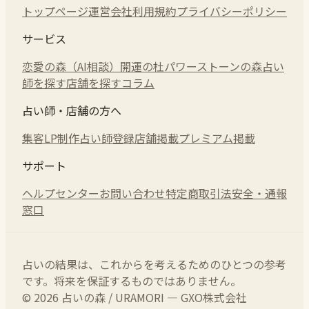
トップページ
運営会社
利用規約
プライバシーポリシー
サービス
恋愛の森（AI相談）
開運の杜
パワーストーンの森
占い
師を探す
店舗を探す
コラム
占い師・店舗の方へ
集客LP制作
占い師登録
店舗掲載
プレミアム掲載
サポート
ヘルプセンター
お問い合わせ
特定商取引法
安全・通報
窓口
占いの結果は、これからを考えるためのひとつの参考
です。将来を保証するものではありません。
© 2026 占いの森 / URAMORI — GXO株式会社