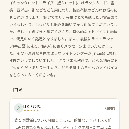
イキックタロット・ライダー版タロット)、オラクルカード、霊
感、西洋占星術などもご使用になり、相談者様のどんなお悩みに
もご対応頂けます。 鑑定でのリラ先生はとても話し易い雰囲気で
いらっしゃり、しっかりと悩みを聴いて受け止めてくださいまし
た。そしててきぱきと鑑定くださり、具体的なアドバイスも納得
で、満足のいく鑑定となりました。また、最後にライトランゲー
ジ(宇宙語)による、私の心に響くメッセージまでいただけまし
た。その不思議な音色のようなライトランゲージ(宇宙語)に思わ
ず聞きいってしまいました。 さまざまな占術で、どんな悩みにも
ご対応くださるリラ先生から、どうぞ沢山の幸せへのアドバイス
をもらってみてくださいね。
口コミ
M.K
（
30代
）
2週間前
彼との関係について相談しました。的確なアドバイスで前
に進む勇気をもらえました。タイミングの助言が本当に当