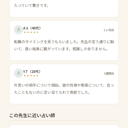
たっていて驚きです。
A.S
（
40代
）
1ヶ月前
転職のタイミングを見てもらいました。先生の言う通りに動
いて、良い結果に繋がっています。感謝しかありません。
Y.T
（
20代
）
3週間前
片思いの相手について相談。彼の性格や態度について、会っ
たこともないのに言い当てられて鳥肌でした。
この先生に近い占い師