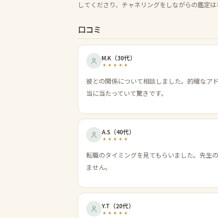
してくださり、チャネリングをしながらの鑑定は
口コミ
M.K
（
30代
）
彼との関係について相談しました。的確なア
当に当たっていて驚きです。
A.S
（
40代
）
転職のタイミングを見てもらいました。先生
ません。
Y.T
（
20代
）