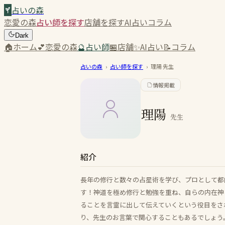
占いの森
恋愛の森
占い師を探す
店舗を探す
AI占い
コラム
Dark
🏠
ホーム
💕
恋愛の森
🔮
占い師
🏪
店舗
✨
AI占い
📝
コラム
占いの森
›
占い師を探す
›
理陽
先生
情報掲載
理陽
先生
紹介
長年の修行と数々の占星術を学び、プロとして都
す！神道を極め修行と勉強を重ね、自らの内在神
ることを言霊に出して伝えていくという役目をさ
り、先生のお言葉で関心することもあるでしょう