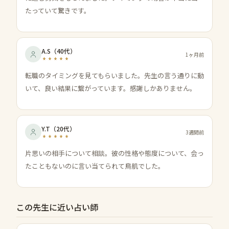
たっていて驚きです。
A.S
（
40代
）
1ヶ月前
転職のタイミングを見てもらいました。先生の言う通りに動
いて、良い結果に繋がっています。感謝しかありません。
Y.T
（
20代
）
3週間前
片思いの相手について相談。彼の性格や態度について、会っ
たこともないのに言い当てられて鳥肌でした。
この先生に近い占い師