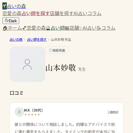
占いの森
恋愛の森
占い師を探す
店舗を探す
AI占い
コラム
Dark
🏠
ホーム
💕
恋愛の森
🔮
占い師
🏪
店舗
✨
AI占い
📝
コラム
占いの森
›
占い師を探す
›
山本妙敬
先生
情報掲載
山本妙敬
先生
口コミ
M.K
（
30代
）
2週間前
彼との関係について相談しました。的確なアドバイスで前
に進む勇気をもらえました。タイミングの助言が本当に当