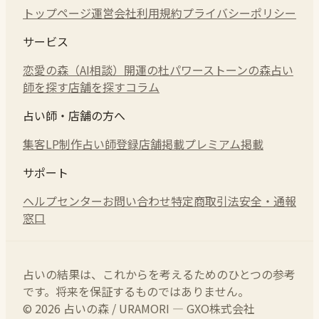
トップページ
運営会社
利用規約
プライバシーポリシー
サービス
恋愛の森（AI相談）
開運の杜
パワーストーンの森
占い
師を探す
店舗を探す
コラム
占い師・店舗の方へ
集客LP制作
占い師登録
店舗掲載
プレミアム掲載
サポート
ヘルプセンター
お問い合わせ
特定商取引法
安全・通報
窓口
占いの結果は、これからを考えるためのひとつの参考
です。将来を保証するものではありません。
© 2026 占いの森 / URAMORI — GXO株式会社