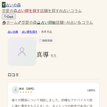
占いの森
恋愛の森
占い師を探す
店舗を探す
AI占い
コラム
Dark
🏠
ホーム
💕
恋愛の森
🔮
占い師
🏪
店舗
✨
AI占い
📝
コラム
占いの森
›
占い師を探す
›
真導
先生
情報掲載
真導
先生
口コミ
M.K
（
30代
）
2週間前
彼との関係について相談しました。的確なアドバイスで前
に進む勇気をもらえました。タイミングの助言が本当に当