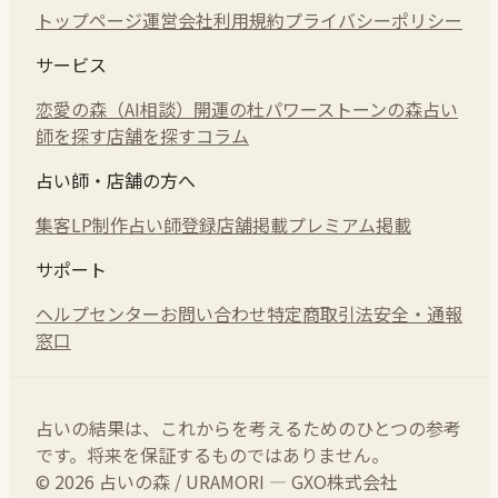
トップページ
運営会社
利用規約
プライバシーポリシー
サービス
恋愛の森（AI相談）
開運の杜
パワーストーンの森
占い
師を探す
店舗を探す
コラム
占い師・店舗の方へ
集客LP制作
占い師登録
店舗掲載
プレミアム掲載
サポート
ヘルプセンター
お問い合わせ
特定商取引法
安全・通報
窓口
占いの結果は、これからを考えるためのひとつの参考
です。将来を保証するものではありません。
© 2026 占いの森 / URAMORI — GXO株式会社