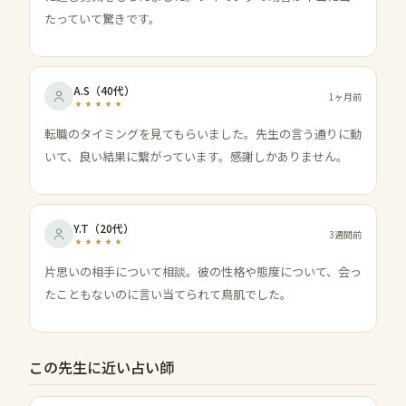
たっていて驚きです。
A.S
（
40代
）
1ヶ月前
転職のタイミングを見てもらいました。先生の言う通りに動
いて、良い結果に繋がっています。感謝しかありません。
Y.T
（
20代
）
3週間前
片思いの相手について相談。彼の性格や態度について、会っ
たこともないのに言い当てられて鳥肌でした。
この先生に近い占い師