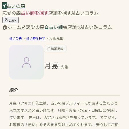
占いの森
恋愛の森
占い師を探す
店舗を探す
AI占い
コラム
Dark
🏠
ホーム
💕
恋愛の森
🔮
占い師
🏪
店舗
✨
AI占い
📝
コラム
占いの森
›
占い師を探す
›
月惠
先生
情報掲載
月惠
先生
紹介
月惠（ツキエ）先生は、占いの店デルフィーに所属する当たると
人気のオススメ占い師です。月曜・火曜・水曜・日曜日に在籍し
ています。 先生は、否定される辛さを知っています。 ですから、
お客様の「想い」をそのまま受け止めてくれます。 安心してご相