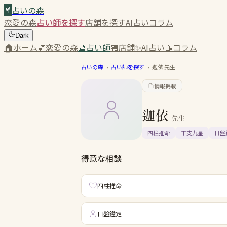
占いの森
恋愛の森
占い師を探す
店舗を探す
AI占い
コラム
Dark
🏠
ホーム
💕
恋愛の森
🔮
占い師
🏪
店舗
✨
AI占い
📝
コラム
占いの森
›
占い師を探す
›
迦依
先生
情報掲載
迦依
先生
四柱推命
干支九星
日盤
得意な相談
四柱推命
日盤鑑定