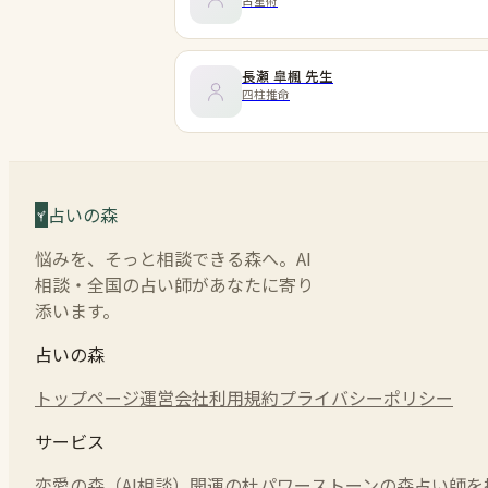
占星術
長瀬 皐楓
先生
四柱推命
占いの森
悩みを、そっと相談できる森へ。AI
相談・全国の占い師があなたに寄り
添います。
占いの森
トップページ
運営会社
利用規約
プライバシーポリシー
サービス
恋愛の森（AI相談）
開運の杜
パワーストーンの森
占い師を