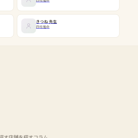
四柱推命
きつね
先生
四柱推命
探す
店舗を探す
コラム