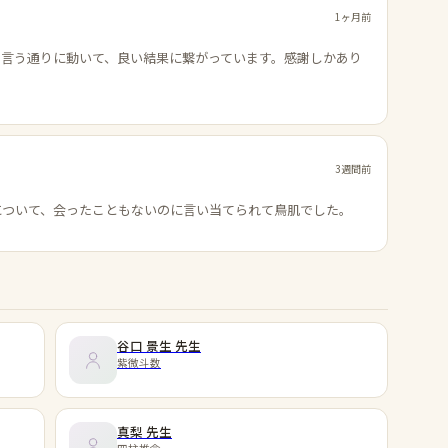
1ヶ月前
の言う通りに動いて、良い結果に繋がっています。感謝しかあり
3週間前
について、会ったこともないのに言い当てられて鳥肌でした。
谷口 景生
先生
紫微斗数
真梨
先生