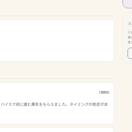
こ
占
き
2週間前
ドバイスで前に進む勇気をもらえました。タイミングの助言が本