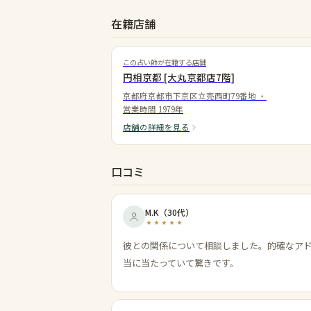
在籍店舗
この占い師が在籍する店舗
円相京都 [大丸京都店7階]
京都府京都市下京区立売西町79番地
・
営業時間
1979年
店舗の詳細を見る
口コミ
M.K
（
30代
）
彼との関係について相談しました。的確なア
当に当たっていて驚きです。