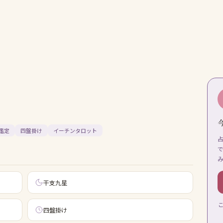
鑑定
四盤掛け
イーチンタロット
干支九星
四盤掛け