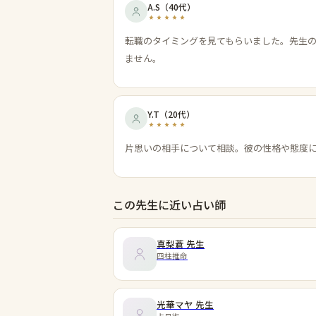
A.S
（
40代
）
転職のタイミングを見てもらいました。先生
ません。
Y.T
（
20代
）
片思いの相手について相談。彼の性格や態度
この先生に近い占い師
真梨蒼
先生
四柱推命
光華マヤ
先生