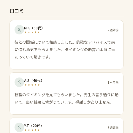
口コミ
M.K
（
30代
）
2週間前
彼との関係について相談しました。的確なアドバイスで前
に進む勇気をもらえました。タイミングの助言が本当に当
たっていて驚きです。
A.S
（
40代
）
1ヶ月前
転職のタイミングを見てもらいました。先生の言う通りに動
いて、良い結果に繋がっています。感謝しかありません。
Y.T
（
20代
）
3週間前