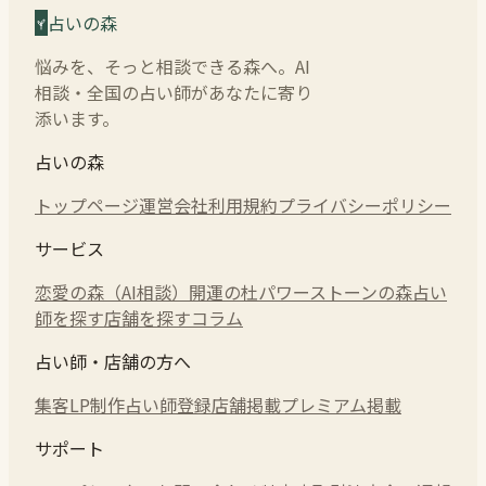
占いの森
悩みを、そっと相談できる森へ。AI
相談・全国の占い師があなたに寄り
添います。
占いの森
トップページ
運営会社
利用規約
プライバシーポリシー
サービス
恋愛の森（AI相談）
開運の杜
パワーストーンの森
占い
師を探す
店舗を探す
コラム
占い師・店舗の方へ
集客LP制作
占い師登録
店舗掲載
プレミアム掲載
サポート