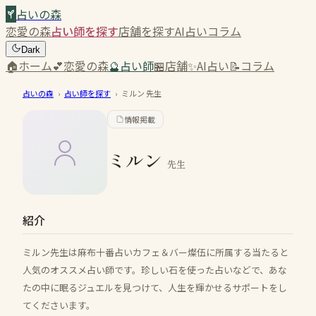
占いの森
恋愛の森
占い師を探す
店舗を探す
AI占い
コラム
Dark
🏠
ホーム
💕
恋愛の森
🔮
占い師
🏪
店舗
✨
AI占い
📝
コラム
占いの森
›
占い師を探す
›
ミルン
先生
情報掲載
ミルン
先生
紹介
ミルン先生は麻布十番占いカフェ＆バー燦伍に所属する当たると
人気のオススメ占い師です。珍しい石を使った占いなどで、あな
たの中に眠るジュエルを見つけて、人生を輝かせるサポートをし
てくださいます。