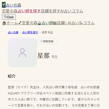
占いの森
恋愛の森
占い師を探す
店舗を探す
AI占い
コラム
Dark
🏠
ホーム
💕
恋愛の森
🔮
占い師
🏪
店舗
✨
AI占い
📝
コラム
占いの森
›
占い師を探す
›
星那
先生
情報掲載
星那
先生
紹介
星那（セイナ）先生は、人気占い師が集う有名店 占いのお部屋
AQUARY アクアリー渋谷スペイン坂店に所属する当たると人気の
オススメ占い師です。木曜日に在籍しています。 星からのメッセ
ージで言葉を紡ぐ。それが占いの役割です。 その言葉を丁寧にお