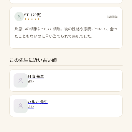
Y.T
（
20代
）
3週間前
片思いの相手について相談。彼の性格や態度について、会っ
たこともないのに言い当てられて鳥肌でした。
この先生に近い占い師
月海
先生
占い
ハルカ
先生
占い