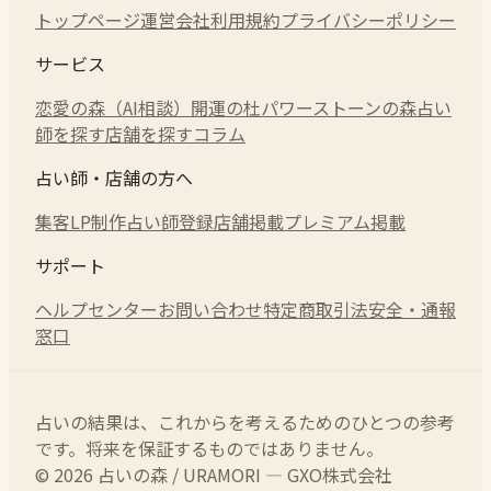
トップページ
運営会社
利用規約
プライバシーポリシー
サービス
恋愛の森（AI相談）
開運の杜
パワーストーンの森
占い
師を探す
店舗を探す
コラム
占い師・店舗の方へ
集客LP制作
占い師登録
店舗掲載
プレミアム掲載
サポート
ヘルプセンター
お問い合わせ
特定商取引法
安全・通報
窓口
占いの結果は、これからを考えるためのひとつの参考
です。将来を保証するものではありません。
© 2026 占いの森 / URAMORI — GXO株式会社