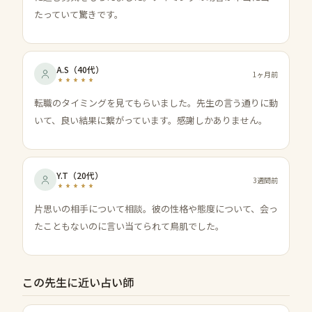
たっていて驚きです。
A.S
（
40代
）
1ヶ月前
転職のタイミングを見てもらいました。先生の言う通りに動
いて、良い結果に繋がっています。感謝しかありません。
Y.T
（
20代
）
3週間前
片思いの相手について相談。彼の性格や態度について、会っ
たこともないのに言い当てられて鳥肌でした。
この先生に近い占い師