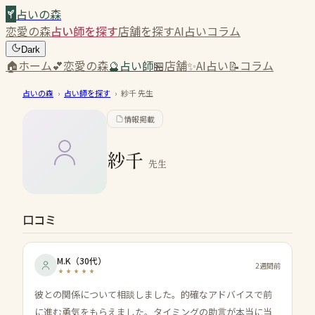
占いの森
恋愛の森
占い師を探す
店舗を探す
AI占い
コラム
Dark
🏠
ホーム
💕
恋愛の森
🔮
占い師
🏪
店舗
✨
AI占い
📝
コラム
占いの森
›
占い師を探す
›
紗千
先生
情報掲載
紗千
先生
口コミ
M.K
（
30代
）
2週間前
彼との関係について相談しました。的確なアドバイスで前
に進む勇気をもらえました。タイミングの助言が本当に当