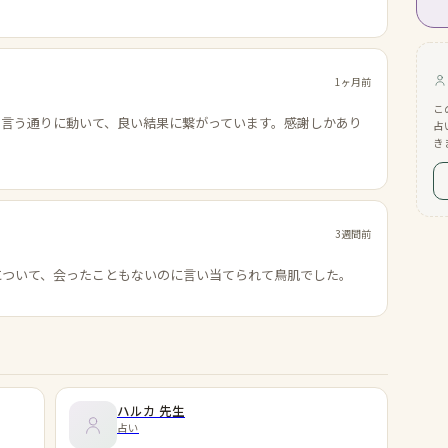
1ヶ月前
こ
の言う通りに動いて、良い結果に繋がっています。感謝しかあり
占
き
3週間前
について、会ったこともないのに言い当てられて鳥肌でした。
ハルカ
先生
占い