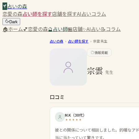
占いの森
恋愛の森
占い師を探す
店舗を探す
AI占い
コラム
Dark
🏠
ホーム
💕
恋愛の森
🔮
占い師
🏪
店舗
✨
AI占い
📝
コラム
占いの森
›
占い師を探す
›
宗雲
先生
情報掲載
宗雲
先生
口コミ
M.K
（
30代
）
彼との関係について相談しました。的確なア
当に当たっていて驚きです。