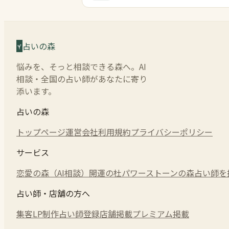
占いの森
悩みを、そっと相談できる森へ。AI
相談・全国の占い師があなたに寄り
添います。
占いの森
トップページ
運営会社
利用規約
プライバシーポリシー
サービス
恋愛の森（AI相談）
開運の杜
パワーストーンの森
占い師を
占い師・店舗の方へ
集客LP制作
占い師登録
店舗掲載
プレミアム掲載