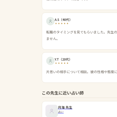
A.S
（
40代
）
転職のタイミングを見てもらいました。先生
ません。
Y.T
（
20代
）
片思いの相手について相談。彼の性格や態度
この先生に近い占い師
月海
先生
占い