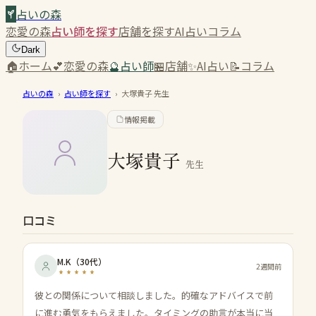
占いの森
恋愛の森
占い師を探す
店舗を探す
AI占い
コラム
Dark
🏠
ホーム
💕
恋愛の森
🔮
占い師
🏪
店舗
✨
AI占い
📝
コラム
占いの森
›
占い師を探す
›
大塚貴子
先生
情報掲載
大塚貴子
先生
口コミ
M.K
（
30代
）
2週間前
彼との関係について相談しました。的確なアドバイスで前
に進む勇気をもらえました。タイミングの助言が本当に当