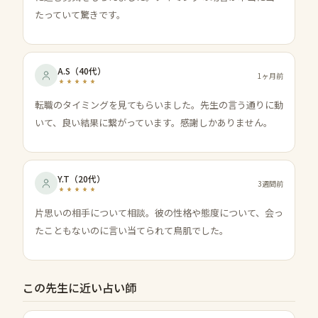
たっていて驚きです。
A.S
（
40代
）
1ヶ月前
転職のタイミングを見てもらいました。先生の言う通りに動
いて、良い結果に繋がっています。感謝しかありません。
Y.T
（
20代
）
3週間前
片思いの相手について相談。彼の性格や態度について、会っ
たこともないのに言い当てられて鳥肌でした。
この先生に近い占い師