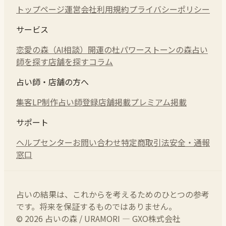
トップページ
運営会社
利用規約
プライバシーポリシー
サービス
恋愛の森（AI相談）
開運の杜
パワーストーンの森
占い
師を探す
店舗を探す
コラム
占い師・店舗の方へ
集客LP制作
占い師登録
店舗掲載
プレミアム掲載
サポート
ヘルプセンター
お問い合わせ
特定商取引法
安全・通報
窓口
占いの結果は、これからを考えるためのひとつの参考
です。将来を保証するものではありません。
© 2026 占いの森 / URAMORI — GXO株式会社