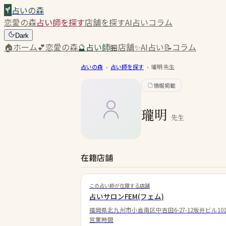
占いの森
恋愛の森
占い師を探す
店舗を探す
AI占い
コラム
Dark
🏠
ホーム
💕
恋愛の森
🔮
占い師
🏪
店舗
✨
AI占い
📝
コラム
占いの森
›
占い師を探す
›
瓏明
先生
情報掲載
瓏明
先生
在籍店舗
この占い師が在籍する店舗
占いサロンFEM(フェム)
福岡県北九州市小倉南区中吉田6-27-12坂井ビル10
営業時間