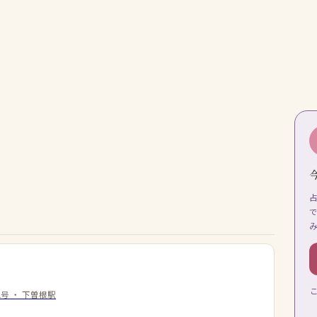
1号
・
下曽根駅