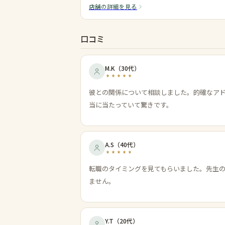
店舗の詳細を見る
口コミ
M.K
（
30代
）
彼との関係について相談しました。的確なア
当に当たっていて驚きです。
A.S
（
40代
）
転職のタイミングを見てもらいました。先生
ません。
Y.T
（
20代
）