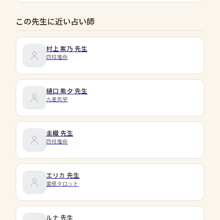
この先生に近い占い師
村上 紫乃
先生
四柱推命
樋口 紫夕
先生
九星気学
圭織
先生
四柱推命
エリカ
先生
霊感タロット
ルナ
先生