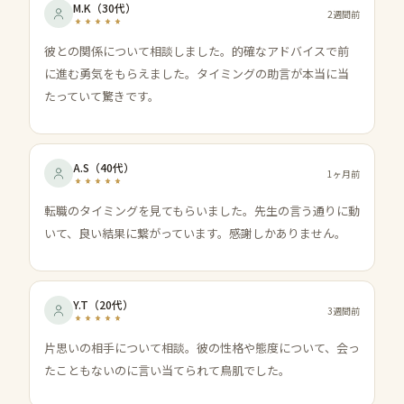
M.K
（
30代
）
2週間前
彼との関係について相談しました。的確なアドバイスで前
に進む勇気をもらえました。タイミングの助言が本当に当
たっていて驚きです。
A.S
（
40代
）
1ヶ月前
転職のタイミングを見てもらいました。先生の言う通りに動
いて、良い結果に繋がっています。感謝しかありません。
Y.T
（
20代
）
3週間前
片思いの相手について相談。彼の性格や態度について、会っ
たこともないのに言い当てられて鳥肌でした。