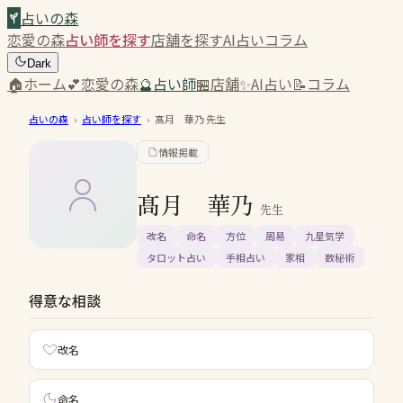
占いの森
恋愛の森
占い師を探す
店舗を探す
AI占い
コラム
Dark
🏠
ホーム
💕
恋愛の森
🔮
占い師
🏪
店舗
✨
AI占い
📝
コラム
占いの森
›
占い師を探す
›
髙月 華乃
先生
情報掲載
髙月 華乃
先生
改名
命名
方位
周易
九星気学
タロット占い
手相占い
家相
数秘術
得意な相談
改名
命名