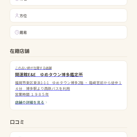
方位
周易
在籍店舗
この占い師が在籍する店舗
開運館E&E ゆめタウン博多鑑定所
福岡市東区東浜1-1-1 ゆめタウン博多2階
・
箱崎宮前から徒歩１
４分 博多駅より西鉄バスを利用
営業時間
１９８５年
店舗の詳細を見る
口コミ