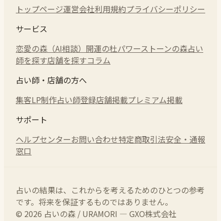
トップページ
運営会社
利用規約
プライバシーポリシー
サービス
恋愛の森（AI相談）
開運の杜
パワーストーンの森
占い
師を探す
店舗を探す
コラム
占い師・店舗の方へ
集客LP制作
占い師登録
店舗掲載
プレミアム掲載
サポート
ヘルプセンター
お問い合わせ
特定商取引法
安全・通報
窓口
占いの結果は、これからを考えるためのひとつの参考
です。将来を保証するものではありません。
© 2026 占いの森 / URAMORI — GXO株式会社