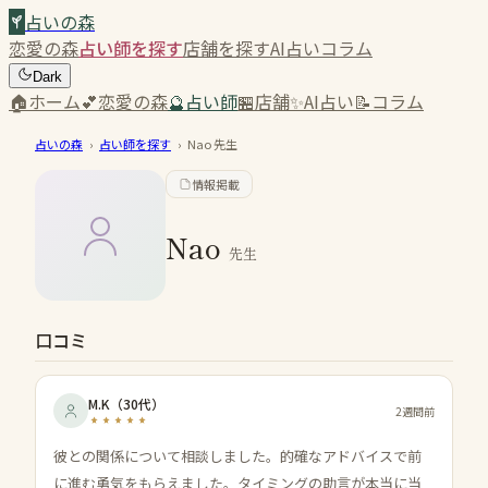
占いの森
恋愛の森
占い師を探す
店舗を探す
AI占い
コラム
Dark
🏠
ホーム
💕
恋愛の森
🔮
占い師
🏪
店舗
✨
AI占い
📝
コラム
占いの森
›
占い師を探す
›
Nao
先生
情報掲載
Nao
先生
口コミ
M.K
（
30代
）
2週間前
彼との関係について相談しました。的確なアドバイスで前
に進む勇気をもらえました。タイミングの助言が本当に当