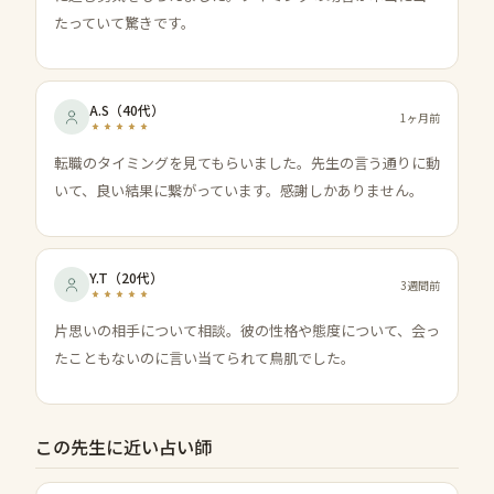
たっていて驚きです。
A.S
（
40代
）
1ヶ月前
転職のタイミングを見てもらいました。先生の言う通りに動
いて、良い結果に繋がっています。感謝しかありません。
Y.T
（
20代
）
3週間前
片思いの相手について相談。彼の性格や態度について、会っ
たこともないのに言い当てられて鳥肌でした。
この先生に近い占い師