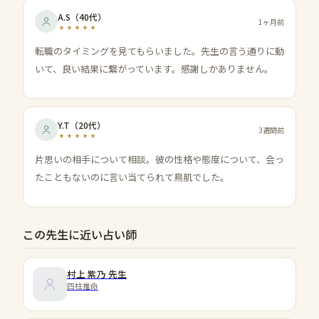
A.S
（
40代
）
1ヶ月前
転職のタイミングを見てもらいました。先生の言う通りに動
いて、良い結果に繋がっています。感謝しかありません。
Y.T
（
20代
）
3週間前
片思いの相手について相談。彼の性格や態度について、会っ
たこともないのに言い当てられて鳥肌でした。
この先生に近い占い師
村上 紫乃
先生
四柱推命