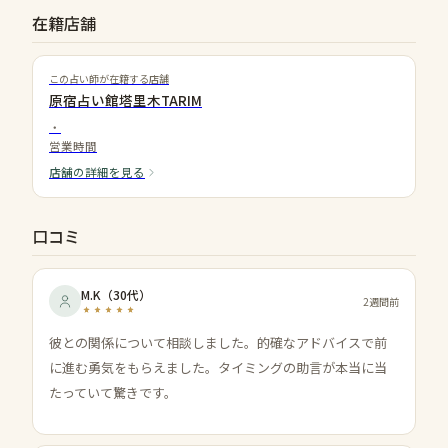
在籍店舗
この占い師が在籍する店舗
原宿占い館塔里木TARIM
・
営業時間
店舗の詳細を見る
口コミ
M.K
（
30代
）
2週間前
彼との関係について相談しました。的確なアドバイスで前
に進む勇気をもらえました。タイミングの助言が本当に当
たっていて驚きです。