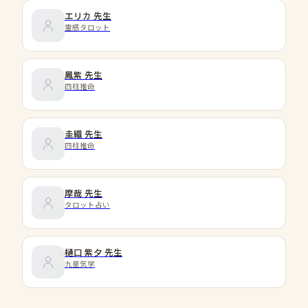
エリカ
先生
霊感タロット
鳳紫
先生
四柱推命
圭織
先生
四柱推命
摩哉
先生
タロット占い
樋口 紫夕
先生
九星気学