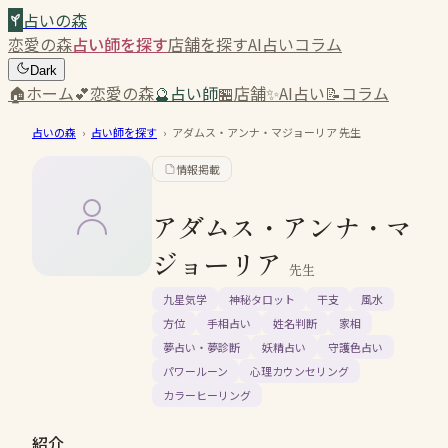
占いの森
恋愛の森
占い師を探す
店舗を探す
AI占い
コラム
Dark
🏠
ホーム
💕
恋愛の森
🔮
占い師
🏪
店舗
✨
AI占い
📝
コラム
占いの森
›
占い師を探す
›
アダムス・アンナ・マジョーリア
先生
情報掲載
アダムス・アンナ・マ
ジョーリア
先生
九星気学
神秘タロット
干支
風水
方位
手相占い
姓名判断
家相
夢占い・夢診断
妖精占い
守護色占い
パワールーン
心理カウンセリング
カラーヒーリング
紹介