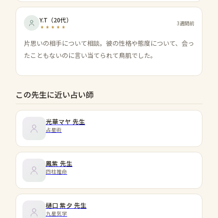
Y.T
（
20代
）
3週間前
片思いの相手について相談。彼の性格や態度について、会っ
たこともないのに言い当てられて鳥肌でした。
この先生に近い占い師
光華マヤ
先生
占星術
鳳紫
先生
四柱推命
樋口 紫夕
先生
九星気学