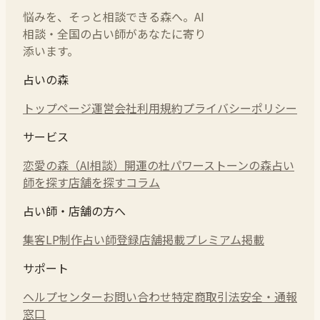
悩みを、そっと相談できる森へ。AI
相談・全国の占い師があなたに寄り
添います。
占いの森
トップページ
運営会社
利用規約
プライバシーポリシー
サービス
恋愛の森（AI相談）
開運の杜
パワーストーンの森
占い
師を探す
店舗を探す
コラム
占い師・店舗の方へ
集客LP制作
占い師登録
店舗掲載
プレミアム掲載
サポート
ヘルプセンター
お問い合わせ
特定商取引法
安全・通報
窓口