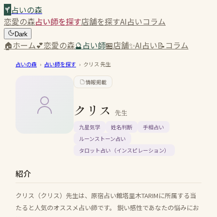
占いの森
恋愛の森
占い師を探す
店舗を探す
AI占い
コラム
Dark
🏠
ホーム
💕
恋愛の森
🔮
占い師
🏪
店舗
✨
AI占い
📝
コラム
占いの森
›
占い師を探す
›
クリス
先生
情報掲載
クリス
先生
九星気学
姓名判断
手相占い
ルーンストーン占い
タロット占い（インスピレーション）
紹介
クリス（クリス）先生は、原宿占い館塔里木TARIMに所属する当
たると人気のオススメ占い師です。 鋭い感性であなたの悩みにお