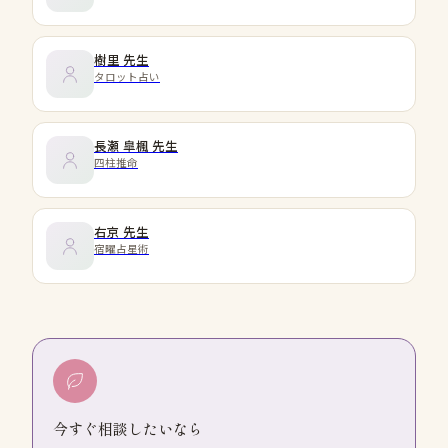
樹里
先生
タロット占い
長瀬 皐楓
先生
四柱推命
右京
先生
宿曜占星術
今すぐ相談したいなら