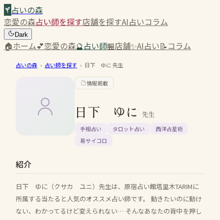
占いの森
恋愛の森
占い師を探す
店舗を探す
AI占い
コラム
Dark
🏠
ホーム
💕
恋愛の森
🔮
占い師
🏪
店舗
✨
AI占い
📝
コラム
占いの森
›
占い師を探す
›
日下 ゆに
先生
情報掲載
日下 ゆに
先生
手相占い
タロット占い
西洋占星術
易サイコロ
紹介
日下 ゆに（クサカ ユニ）先生は、原宿占い館塔里木TARIMに
所属する当たると人気のオススメ占い師です。 動きたいのに動け
ない、わかってるけど変えられない… そんなあなたの背中を押し