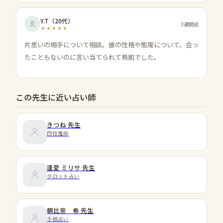
Y.T
（
20代
）
3週間前
片思いの相手について相談。彼の性格や態度について、会っ
たこともないのに言い当てられて鳥肌でした。
この先生に近い占い師
きつね
先生
四柱推命
逢愛 ミリサ
先生
タロット占い
朝比奈 希
先生
手相占い