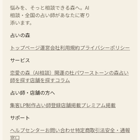
悩みを、そっと相談できる森へ。AI
相談・全国の占い師があなたに寄り
添います。
占いの森
トップページ
運営会社
利用規約
プライバシーポリシー
サービス
恋愛の森（AI相談）
開運の杜
パワーストーンの森
占い
師を探す
店舗を探す
コラム
占い師・店舗の方へ
集客LP制作
占い師登録
店舗掲載
プレミアム掲載
サポート
ヘルプセンター
お問い合わせ
特定商取引法
安全・通報
窓口