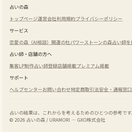
占いの森
トップページ
運営会社
利用規約
プライバシーポリシー
サービス
恋愛の森（AI相談）
開運の杜
パワーストーンの森
占い師を
占い師・店舗の方へ
集客LP制作
占い師登録
店舗掲載
プレミアム掲載
サポート
ヘルプセンター
お問い合わせ
特定商取引法
安全・通報窓口
占いの結果は、これからを考えるためのひとつの参考です
© 2026 占いの森 / URAMORI — GXO株式会社