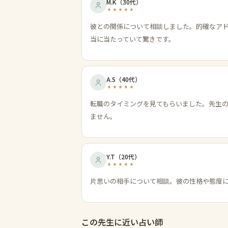
M.K
（
30代
）
彼との関係について相談しました。的確なア
当に当たっていて驚きです。
A.S
（
40代
）
転職のタイミングを見てもらいました。先生
ません。
Y.T
（
20代
）
片思いの相手について相談。彼の性格や態度
この先生に近い占い師