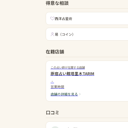
得意な相談
西洋占星術
易（コイン）
在籍店舗
この占い師が在籍する店舗
原宿占い館塔里木TARIM
・
営業時間
店舗の詳細を見る
口コミ