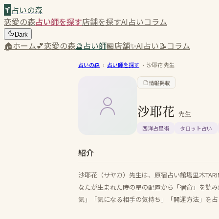
占いの森
恋愛の森
占い師を探す
店舗を探す
AI占い
コラム
Dark
🏠
ホーム
💕
恋愛の森
🔮
占い師
🏪
店舗
✨
AI占い
📝
コラム
占いの森
›
占い師を探す
›
沙耶花
先生
情報掲載
沙耶花
先生
西洋占星術
タロット占い
紹介
沙耶花（サヤカ）先生は、原宿占い館塔里木TAR
なたが生まれた時の星の配置から「宿命」を読み
気」「気になる相手の気持ち」「開運方法」を占