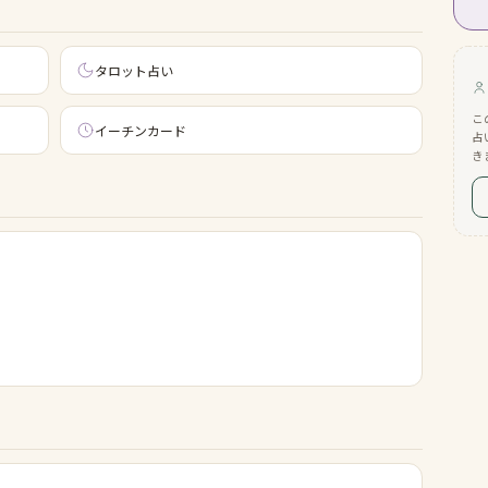
タロット占い
こ
イーチンカード
占
き