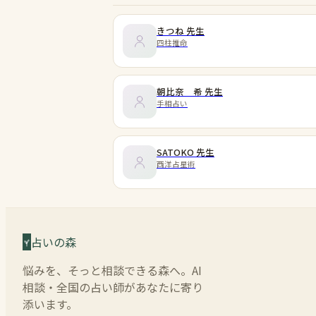
きつね
先生
四柱推命
朝比奈 希
先生
手相占い
SATOKO
先生
西洋占星術
占いの森
悩みを、そっと相談できる森へ。AI
相談・全国の占い師があなたに寄り
添います。