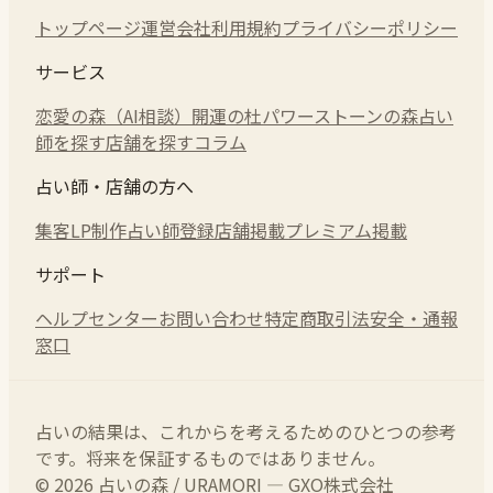
トップページ
運営会社
利用規約
プライバシーポリシー
サービス
恋愛の森（AI相談）
開運の杜
パワーストーンの森
占い
師を探す
店舗を探す
コラム
占い師・店舗の方へ
集客LP制作
占い師登録
店舗掲載
プレミアム掲載
サポート
ヘルプセンター
お問い合わせ
特定商取引法
安全・通報
窓口
占いの結果は、これからを考えるためのひとつの参考
です。将来を保証するものではありません。
© 2026 占いの森 / URAMORI — GXO株式会社