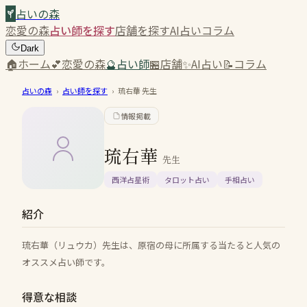
占いの森
恋愛の森
占い師を探す
店舗を探す
AI占い
コラム
Dark
🏠
ホーム
💕
恋愛の森
🔮
占い師
🏪
店舗
✨
AI占い
📝
コラム
占いの森
›
占い師を探す
›
琉右華
先生
情報掲載
琉右華
先生
西洋占星術
タロット占い
手相占い
紹介
琉右華（リュウカ）先生は、原宿の母に所属する当たると人気の
オススメ占い師です。
得意な相談