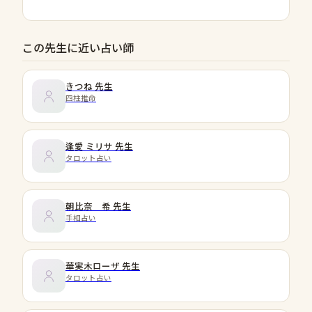
この先生に近い占い師
きつね
先生
四柱推命
逢愛 ミリサ
先生
タロット占い
朝比奈 希
先生
手相占い
華実木ローザ
先生
タロット占い