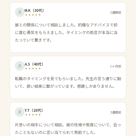
M.K
（
30代
）
2週間前
彼との関係について相談しました。的確なアドバイスで前
に進む勇気をもらえました。タイミングの助言が本当に当
たっていて驚きです。
A.S
（
40代
）
1ヶ月前
転職のタイミングを見てもらいました。先生の言う通りに動
いて、良い結果に繋がっています。感謝しかありません。
Y.T
（
20代
）
3週間前
片思いの相手について相談。彼の性格や態度について、会っ
たこともないのに言い当てられて鳥肌でした。