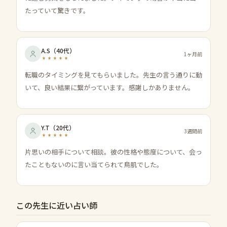
たっていて驚きです。
A.S
（
40代
）
1ヶ月前
転職のタイミングを見てもらいました。先生の言う通りに動
いて、良い結果に繋がっています。感謝しかありません。
Y.T
（
20代
）
3週間前
片思いの相手について相談。彼の性格や態度について、会っ
たこともないのに言い当てられて鳥肌でした。
この先生に近い占い師