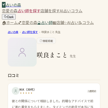
占いの森
恋愛の森
占い師を探す
店舗を探す
AI占い
コラム
Dark
🏠
ホーム
💕
恋愛の森
🔮
占い師
🏪
店舗
✨
AI占い
📝
コラム
占いの森
›
占い師を探す
›
咲良まこと
先生
情報掲載
咲良まこと
先生
口コミ
M.K
（
30代
）
2週間前
彼との関係について相談しました。的確なアドバイスで前
に進む勇気をもらえました。タイミングの助言が本当に当