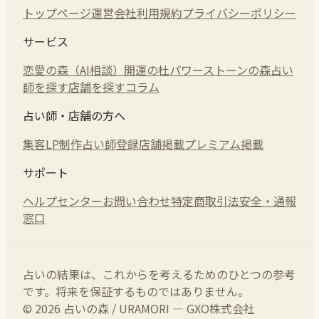
トップページ
運営会社
利用規約
プライバシーポリシー
サービス
恋愛の森（AI相談）
開運の杜
パワーストーンの森
占い
師を探す
店舗を探す
コラム
占い師・店舗の方へ
集客LP制作
占い師登録
店舗掲載
プレミアム掲載
サポート
ヘルプセンター
お問い合わせ
特定商取引法
安全・通報
窓口
占いの結果は、これからを考えるためのひとつの参考
です。将来を保証するものではありません。
© 2026 占いの森 / URAMORI — GXO株式会社