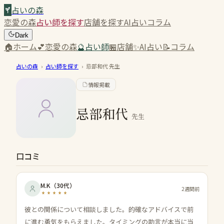
占いの森
恋愛の森
占い師を探す
店舗を探す
AI占い
コラム
Dark
🏠
ホーム
💕
恋愛の森
🔮
占い師
🏪
店舗
✨
AI占い
📝
コラム
占いの森
›
占い師を探す
›
忌部和代
先生
情報掲載
忌部和代
先生
口コミ
M.K
（
30代
）
2週間前
彼との関係について相談しました。的確なアドバイスで前
に進む勇気をもらえました。タイミングの助言が本当に当