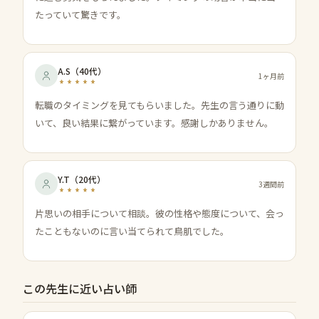
たっていて驚きです。
A.S
（
40代
）
1ヶ月前
転職のタイミングを見てもらいました。先生の言う通りに動
いて、良い結果に繋がっています。感謝しかありません。
Y.T
（
20代
）
3週間前
片思いの相手について相談。彼の性格や態度について、会っ
たこともないのに言い当てられて鳥肌でした。
この先生に近い占い師