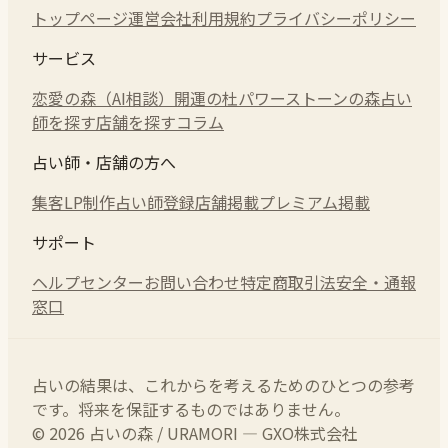
トップページ
運営会社
利用規約
プライバシーポリシー
サービス
恋愛の森（AI相談）
開運の杜
パワーストーンの森
占い
師を探す
店舗を探す
コラム
占い師・店舗の方へ
集客LP制作
占い師登録
店舗掲載
プレミアム掲載
サポート
ヘルプセンター
お問い合わせ
特定商取引法
安全・通報
窓口
占いの結果は、これからを考えるためのひとつの参考
です。将来を保証するものではありません。
© 2026 占いの森 / URAMORI — GXO株式会社