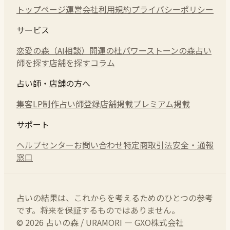
トップページ
運営会社
利用規約
プライバシーポリシー
サービス
恋愛の森（AI相談）
開運の杜
パワーストーンの森
占い
師を探す
店舗を探す
コラム
占い師・店舗の方へ
集客LP制作
占い師登録
店舗掲載
プレミアム掲載
サポート
ヘルプセンター
お問い合わせ
特定商取引法
安全・通報
窓口
占いの結果は、これからを考えるためのひとつの参考
です。将来を保証するものではありません。
© 2026 占いの森 / URAMORI — GXO株式会社