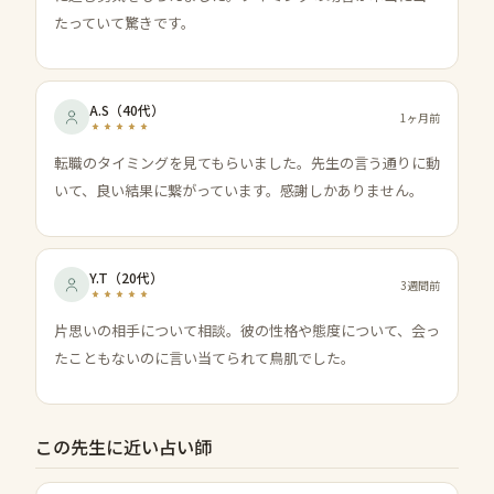
たっていて驚きです。
A.S
（
40代
）
1ヶ月前
転職のタイミングを見てもらいました。先生の言う通りに動
いて、良い結果に繋がっています。感謝しかありません。
Y.T
（
20代
）
3週間前
片思いの相手について相談。彼の性格や態度について、会っ
たこともないのに言い当てられて鳥肌でした。
この先生に近い占い師