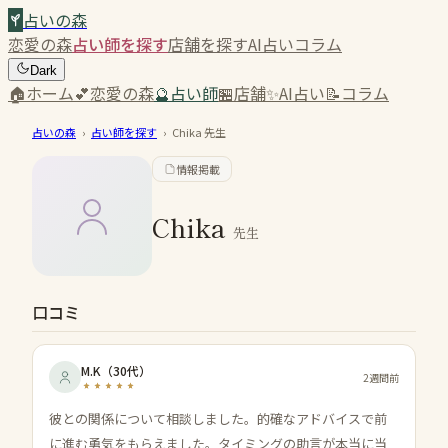
占いの森
恋愛の森
占い師を探す
店舗を探す
AI占い
コラム
Dark
🏠
ホーム
💕
恋愛の森
🔮
占い師
🏪
店舗
✨
AI占い
📝
コラム
占いの森
›
占い師を探す
›
Chika
先生
情報掲載
Chika
先生
口コミ
M.K
（
30代
）
2週間前
彼との関係について相談しました。的確なアドバイスで前
に進む勇気をもらえました。タイミングの助言が本当に当