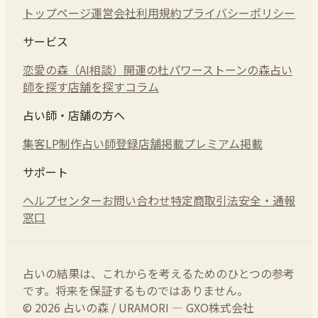
トップページ
運営会社
利用規約
プライバシーポリシー
サービス
恋愛の森（AI相談）
開運の杜
パワーストーンの森
占い
師を探す
店舗を探す
コラム
占い師・店舗の方へ
集客LP制作
占い師登録
店舗掲載
プレミアム掲載
サポート
ヘルプセンター
お問い合わせ
特定商取引法
安全・通報
窓口
占いの結果は、これからを考えるためのひとつの参考
です。将来を保証するものではありません。
© 2026 占いの森 / URAMORI — GXO株式会社