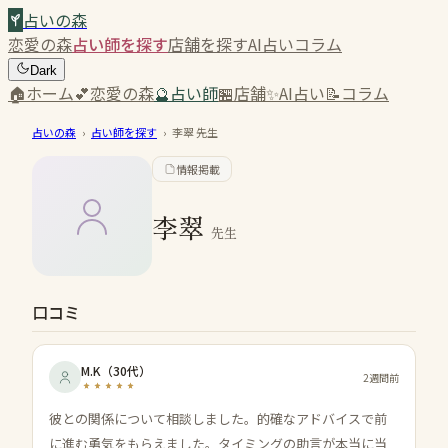
占いの森
恋愛の森
占い師を探す
店舗を探す
AI占い
コラム
Dark
🏠
ホーム
💕
恋愛の森
🔮
占い師
🏪
店舗
✨
AI占い
📝
コラム
占いの森
›
占い師を探す
›
李翠
先生
情報掲載
李翠
先生
口コミ
M.K
（
30代
）
2週間前
彼との関係について相談しました。的確なアドバイスで前
に進む勇気をもらえました。タイミングの助言が本当に当