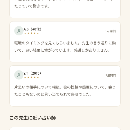
たっていて驚きです。
A.S
（
40代
）
1ヶ月前
転職のタイミングを見てもらいました。先生の言う通りに動
いて、良い結果に繋がっています。感謝しかありません。
Y.T
（
20代
）
3週間前
片思いの相手について相談。彼の性格や態度について、会っ
たこともないのに言い当てられて鳥肌でした。
この先生に近い占い師