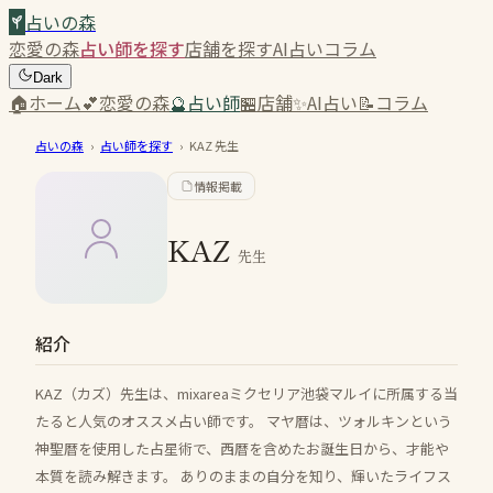
占いの森
恋愛の森
占い師を探す
店舗を探す
AI占い
コラム
Dark
🏠
ホーム
💕
恋愛の森
🔮
占い師
🏪
店舗
✨
AI占い
📝
コラム
占いの森
›
占い師を探す
›
KAZ
先生
情報掲載
KAZ
先生
紹介
KAZ（カズ）先生は、mixareaミクセリア池袋マルイに所属する当
たると人気のオススメ占い師です。 マヤ暦は、ツォルキンという
神聖暦を使用した占星術で、西暦を含めたお誕生日から、才能や
本質を読み解きます。 ありのままの自分を知り、輝いたライフス