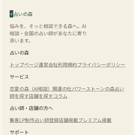
占いの森
悩みを、そっと相談できる森へ。AI
相談・全国の占い師があなたに寄り
添います。
占いの森
トップページ
運営会社
利用規約
プライバシーポリシー
サービス
恋愛の森（AI相談）
開運の杜
パワーストーンの森
占い
師を探す
店舗を探す
コラム
占い師・店舗の方へ
集客LP制作
占い師登録
店舗掲載
プレミアム掲載
サポート