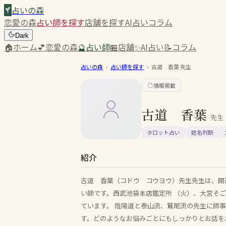
占いの森
恋愛の森
占い師を探す
店舗を探す
AI占い
コラム
Dark
🏠
ホーム
💕
恋愛の森
🔮
占い師
🏪
店舗
✨
AI占い
📝
コラム
占いの森
›
占い師を探す
›
古道 香葉
先生
情報掲載
古道 香葉
先生
タロット占い
姓名判断
紹介
古道 香葉（コドウ コウヨウ）先生先生は、開運
い師です。西武池袋本店鑑定所 （火）、大宮そごうⅠ
ています。 陰陽道と泰山流、鷲尾流の先生に師
す。どのようなお悩みごとにもしっかりとお話を