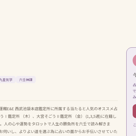
九星気学
六壬神課
館E&E 西武池袋本店鑑定所に所属する当たると人気のオススメ占
鑑定所 （木）、大宮そごうⅡ鑑定所 （金） (1,3,5週)に在籍し
事。人の心や運勢をタロットで人生の勝負所を六壬で読み解きま
お伺いし、よりよい道を選ぶ為に占いの面からお手伝いさせていた