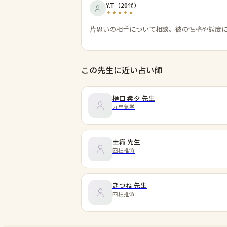
Y.T
（
20代
）
片思いの相手について相談。彼の性格や態度
この先生に近い占い師
樋口 紫夕
先生
九星気学
圭織
先生
四柱推命
きつね
先生
四柱推命