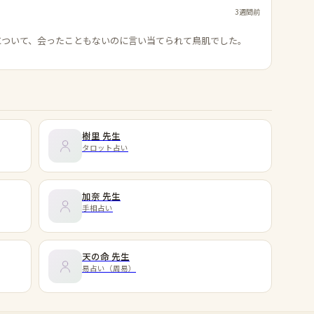
3週間前
について、会ったこともないのに言い当てられて鳥肌でした。
樹里
先生
タロット占い
加奈
先生
手相占い
天の命
先生
易占い（周易）