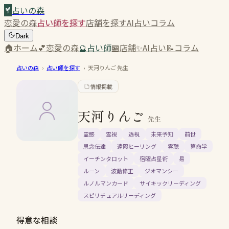
占いの森
恋愛の森
占い師を探す
店舗を探す
AI占い
コラム
Dark
🏠
ホーム
💕
恋愛の森
🔮
占い師
🏪
店舗
✨
AI占い
📝
コラム
占いの森
›
占い師を探す
›
天河りんご
先生
情報掲載
天河りんご
先生
霊感
霊視
透視
未来予知
前世
思念伝達
遠隔ヒーリング
霊聴
算命学
イーチンタロット
宿曜占星術
易
ルーン
波動修正
ジオマンシー
ルノルマンカード
サイキックリーディング
スピリチュアルリーディング
得意な相談