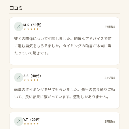
口コミ
M.K
（
30代
）
2週間前
彼との関係について相談しました。的確なアドバイスで前
に進む勇気をもらえました。タイミングの助言が本当に当
たっていて驚きです。
A.S
（
40代
）
1ヶ月前
転職のタイミングを見てもらいました。先生の言う通りに動
いて、良い結果に繋がっています。感謝しかありません。
Y.T
（
20代
）
3週間前