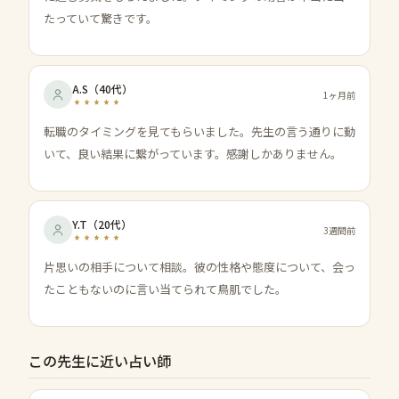
たっていて驚きです。
A.S
（
40代
）
1ヶ月前
転職のタイミングを見てもらいました。先生の言う通りに動
いて、良い結果に繋がっています。感謝しかありません。
Y.T
（
20代
）
3週間前
片思いの相手について相談。彼の性格や態度について、会っ
たこともないのに言い当てられて鳥肌でした。
この先生に近い占い師