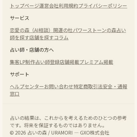
トップページ
運営会社
利用規約
プライバシーポリシー
サービス
恋愛の森（AI相談）
開運の杜
パワーストーンの森
占い
師を探す
店舗を探す
コラム
占い師・店舗の方へ
集客LP制作
占い師登録
店舗掲載
プレミアム掲載
サポート
ヘルプセンター
お問い合わせ
特定商取引法
安全・通報
窓口
占いの結果は、これからを考えるためのひとつの参考
です。将来を保証するものではありません。
© 2026 占いの森 / URAMORI — GXO株式会社