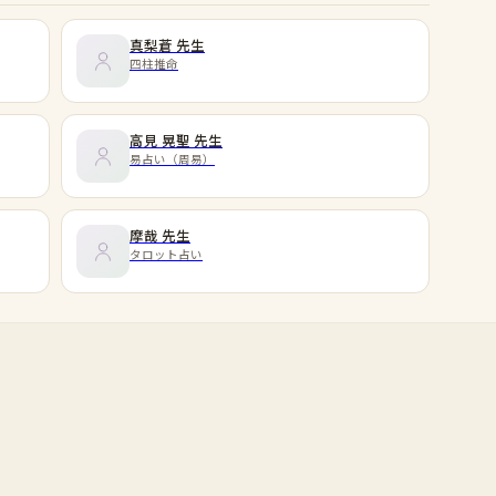
真梨蒼
先生
四柱推命
高見 晃聖
先生
易占い（周易）
摩哉
先生
タロット占い