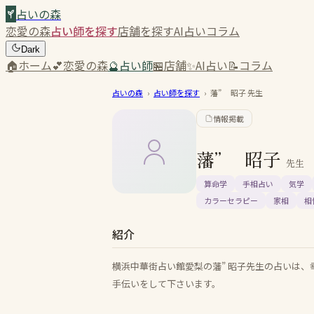
占いの森
恋愛の森
占い師を探す
店舗を探す
AI占い
コラム
Dark
🏠
ホーム
💕
恋愛の森
🔮
占い師
🏪
店舗
✨
AI占い
📝
コラム
占いの森
›
占い師を探す
›
藩” 昭子
先生
情報掲載
藩” 昭子
先生
算命学
手相占い
気学
カラーセラピー
家相
相
紹介
横浜中華街占い館愛梨の藩” 昭子先生の占いは
手伝いをして下さいます。