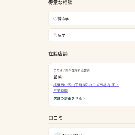
得意な相談
算命学
気学
在籍店舗
この占い師が在籍する店舗
愛梨
横浜市中区山下町187 カモメ市場内 2F
・
営業時間
店舗の詳細を見る
口コミ