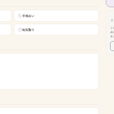
手相占い
こ
祐気取り
占
き