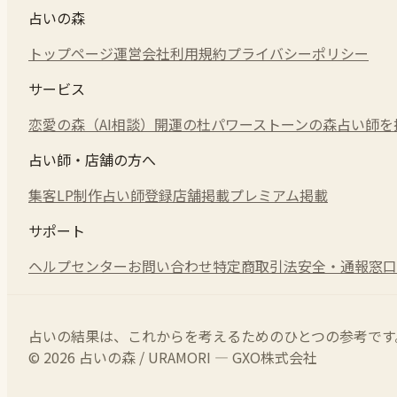
占いの森
トップページ
運営会社
利用規約
プライバシーポリシー
サービス
恋愛の森（AI相談）
開運の杜
パワーストーンの森
占い師を
占い師・店舗の方へ
集客LP制作
占い師登録
店舗掲載
プレミアム掲載
サポート
ヘルプセンター
お問い合わせ
特定商取引法
安全・通報窓口
占いの結果は、これからを考えるためのひとつの参考です
© 2026 占いの森 / URAMORI — GXO株式会社