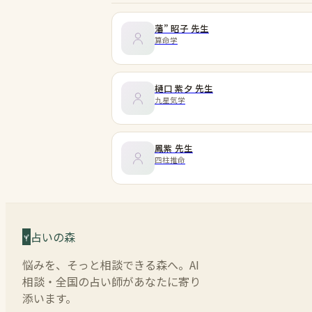
藩” 昭子
先生
算命学
樋口 紫夕
先生
九星気学
鳳紫
先生
四柱推命
占いの森
悩みを、そっと相談できる森へ。AI
相談・全国の占い師があなたに寄り
添います。