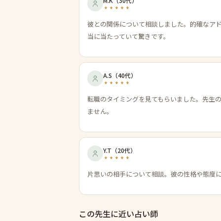
M.K
（
30代
）
彼との関係について相談しました。的確なア
当に当たっていて驚きです。
A.S
（
40代
）
転職のタイミングを見てもらいました。先生
ません。
Y.T
（
20代
）
片思いの相手について相談。彼の性格や態度
この先生に近い占い師