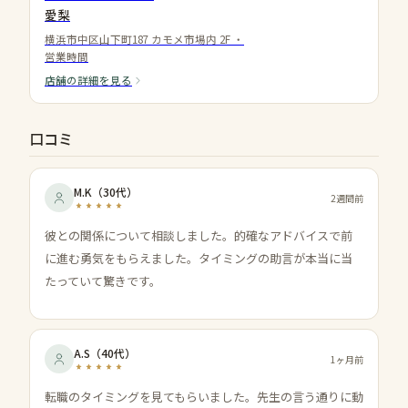
愛梨
横浜市中区山下町187 カモメ市場内 2F
・
営業時間
店舗の詳細を見る
口コミ
M.K
（
30代
）
2週間前
彼との関係について相談しました。的確なアドバイスで前
に進む勇気をもらえました。タイミングの助言が本当に当
たっていて驚きです。
A.S
（
40代
）
1ヶ月前
転職のタイミングを見てもらいました。先生の言う通りに動