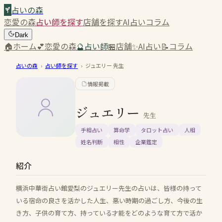
占いの森
恋愛の森
占い師を探す
店舗を探す
AI占い
コラム
Dark
🏠
ホーム
💕
恋愛の森
🔮
占い師
🏪
店舗
✨
AI占い
📝
コラム
占いの森
›
占い師を探す
›
ジュエリー
先生
情報掲載
ジュエリー
先生
手相占い
算命学
タロット占い
人相
姓名判断
相性
企業鑑定
紹介
横浜中華街占い館愛梨のジュエリー先生の占いは、皆様の持って
いる宿命の良さを活かした人生、悪い時期の過ごし方、今後の生
き方、子供の育て方、持っている才能をどのような育て方で活か