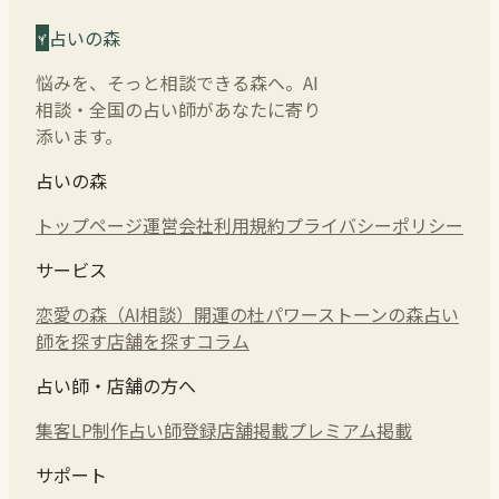
占いの森
悩みを、そっと相談できる森へ。AI
相談・全国の占い師があなたに寄り
添います。
占いの森
トップページ
運営会社
利用規約
プライバシーポリシー
サービス
恋愛の森（AI相談）
開運の杜
パワーストーンの森
占い
師を探す
店舗を探す
コラム
占い師・店舗の方へ
集客LP制作
占い師登録
店舗掲載
プレミアム掲載
サポート