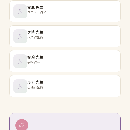
樹里
先生
タロット占い
夕博
先生
西洋占星術
妙玲
先生
手相占い
ルナ
先生
心理占星術