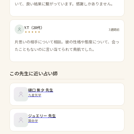
いて、良い結果に繋がっています。感謝しかありません。
Y.T
（
20代
）
3週間前
片思いの相手について相談。彼の性格や態度について、会っ
たこともないのに言い当てられて鳥肌でした。
この先生に近い占い師
樋口 紫夕
先生
九星気学
ジュエリー
先生
算命学