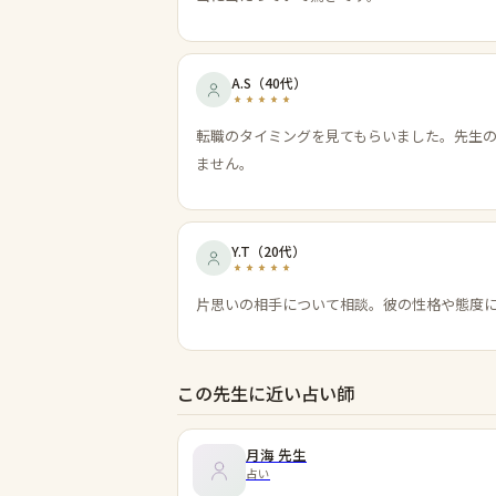
A.S
（
40代
）
転職のタイミングを見てもらいました。先生
ません。
Y.T
（
20代
）
片思いの相手について相談。彼の性格や態度
この先生に近い占い師
月海
先生
占い