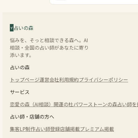
占いの森
悩みを、そっと相談できる森へ。AI
相談・全国の占い師があなたに寄り
添います。
占いの森
トップページ
運営会社
利用規約
プライバシーポリシー
サービス
恋愛の森（AI相談）
開運の杜
パワーストーンの森
占い師を
占い師・店舗の方へ
集客LP制作
占い師登録
店舗掲載
プレミアム掲載