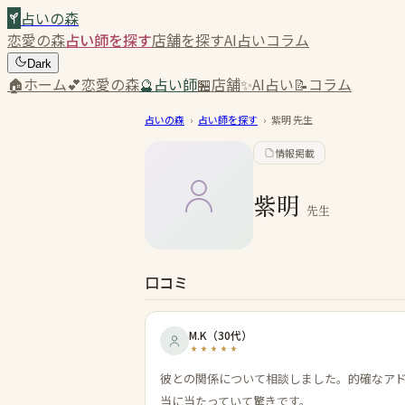
占いの森
恋愛の森
占い師を探す
店舗を探す
AI占い
コラム
Dark
🏠
ホーム
💕
恋愛の森
🔮
占い師
🏪
店舗
✨
AI占い
📝
コラム
占いの森
›
占い師を探す
›
紫明
先生
情報掲載
紫明
先生
口コミ
M.K
（
30代
）
彼との関係について相談しました。的確なア
当に当たっていて驚きです。