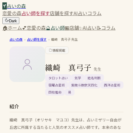
占いの森
恋愛の森
占い師を探す
店舗を探す
AI占い
コラム
Dark
🏠
ホーム
💕
恋愛の森
🔮
占い師
🏪
店舗
✨
AI占い
📝
コラム
占いの森
›
占い師を探す
›
織崎 真弓子
先生
情報掲載
織崎 真弓子
先生
タロット占い
気学
姓名判断
宿曜占星術
紫微斗数欽天四化
西洋占星術
四柱推命
易
紹介
織崎 真弓子（オリサキ マユコ）先生は、占いミザリー自由が
丘店に所属する当たると人気のオススメ占い師です。本来のあな