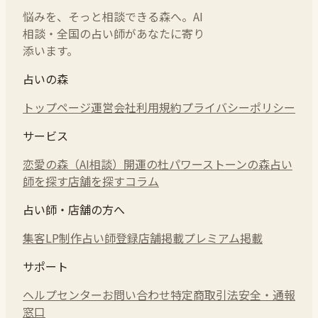
悩みを、そっと相談できる森へ。AI
相談・全国の占い師があなたに寄り
添います。
占いの森
トップページ
運営会社
利用規約
プライバシーポリシー
サービス
恋愛の森（AI相談）
開運の杜
パワーストーンの森
占い
師を探す
店舗を探す
コラム
占い師・店舗の方へ
集客LP制作
占い師登録
店舗掲載
プレミアム掲載
サポート
ヘルプセンター
お問い合わせ
特定商取引法
安全・通報
窓口