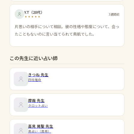
Y.T
（
20代
）
3週間前
片思いの相手について相談。彼の性格や態度について、会っ
たこともないのに言い当てられて鳥肌でした。
この先生に近い占い師
きつね
先生
四柱推命
摩哉
先生
タロット占い
高見 晃聖
先生
易占い（周易）