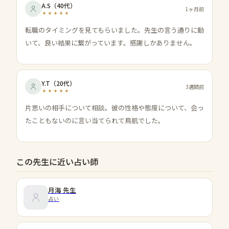
A.S
（
40代
）
1ヶ月前
転職のタイミングを見てもらいました。先生の言う通りに動
いて、良い結果に繋がっています。感謝しかありません。
Y.T
（
20代
）
3週間前
片思いの相手について相談。彼の性格や態度について、会っ
たこともないのに言い当てられて鳥肌でした。
この先生に近い占い師
月海
先生
占い