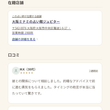
在籍店舗
この占い師が在籍する店舗
大阪ミナミの占い館ジュピター
〒542-0076 大阪府大阪市中央区難波1-6-17
・
営業時間
1988年
店舗の詳細を見る
口コミ
M.K
（
30代
）
2週間前
彼との関係について相談しました。的確なアドバイスで前
に進む勇気をもらえました。タイミングの助言が本当に当
たっていて驚きです。