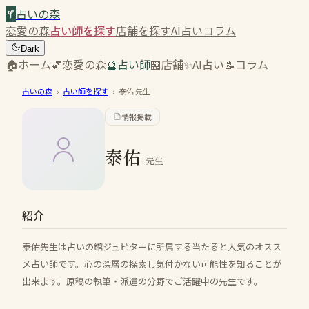
占いの森
恋愛の森
占い師を探す
店舗を探す
AI占い
コラム
Dark
🏠
ホーム
💕
恋愛の森
🔮
占い師
🏪
店舗
✨
AI占い
📝
コラム
占いの森
›
占い師を探す
›
泰佑
先生
情報掲載
泰佑
先生
紹介
泰佑先生は占いの館ジュピターに所属する当たると人気のオスス
メ占い師です。心の深層の探索し気付かない可能性を知ることが
出来ます。原稿の執筆・派遣の分野でご活躍中の先生です。