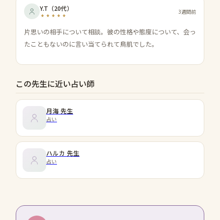
Y.T
（
20代
）
3週間前
片思いの相手について相談。彼の性格や態度について、会っ
たこともないのに言い当てられて鳥肌でした。
この先生に近い占い師
月海
先生
占い
ハルカ
先生
占い