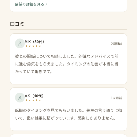
店舗の詳細を見る
口コミ
M.K
（
30代
）
2週間前
彼との関係について相談しました。的確なアドバイスで前
に進む勇気をもらえました。タイミングの助言が本当に当
たっていて驚きです。
A.S
（
40代
）
1ヶ月前
転職のタイミングを見てもらいました。先生の言う通りに動
いて、良い結果に繋がっています。感謝しかありません。