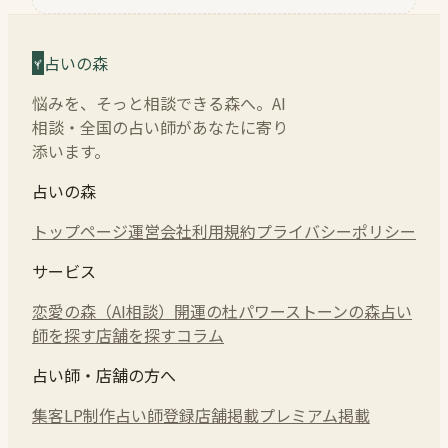
占いの森
悩みを、そっと相談できる森へ。AI
相談・全国の占い師があなたに寄り
添います。
占いの森
トップページ
運営会社
利用規約
プライバシーポリシー
サービス
恋愛の森（AI相談）
開運の杜
パワーストーンの森
占い
師を探す
店舗を探す
コラム
占い師・店舗の方へ
集客LP制作
占い師登録
店舗掲載
プレミアム掲載