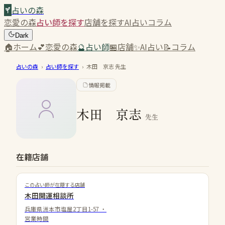
占いの森
恋愛の森
占い師を探す
店舗を探す
AI占い
コラム
Dark
🏠
ホーム
💕
恋愛の森
🔮
占い師
🏪
店舗
✨
AI占い
📝
コラム
占いの森
›
占い師を探す
›
木田 京志
先生
情報掲載
木田 京志
先生
在籍店舗
この占い師が在籍する店舗
木田開運相談所
兵庫県洲本市塩屋2丁目1-57
・
営業時間