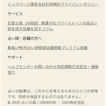
トップページ
運営会社
利用規約
プライバシーポリシー
サービス
恋愛の森（AI相談）
開運の杜
パワーストーンの森
占い
師を探す
店舗を探す
コラム
占い師・店舗の方へ
集客LP制作
占い師登録
店舗掲載
プレミアム掲載
サポート
ヘルプセンター
お問い合わせ
特定商取引法
安全・通報
窓口
占いの結果は、これからを考えるためのひとつの参考
です。将来を保証するものではありません。
© 2026 占いの森 / URAMORI — GXO株式会社