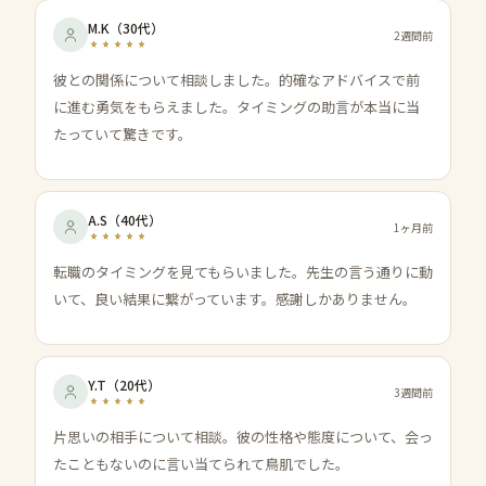
M.K
（
30代
）
2週間前
彼との関係について相談しました。的確なアドバイスで前
に進む勇気をもらえました。タイミングの助言が本当に当
たっていて驚きです。
A.S
（
40代
）
1ヶ月前
転職のタイミングを見てもらいました。先生の言う通りに動
いて、良い結果に繋がっています。感謝しかありません。
Y.T
（
20代
）
3週間前
片思いの相手について相談。彼の性格や態度について、会っ
たこともないのに言い当てられて鳥肌でした。