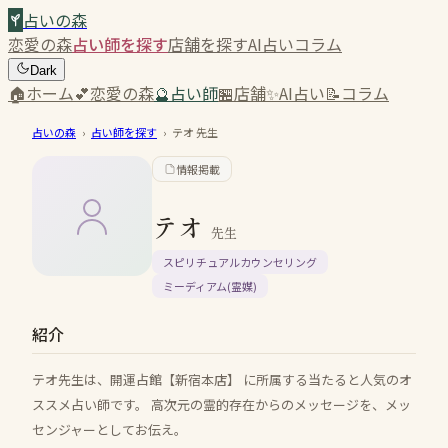
占いの森
恋愛の森
占い師を探す
店舗を探す
AI占い
コラム
Dark
🏠
ホーム
💕
恋愛の森
🔮
占い師
🏪
店舗
✨
AI占い
📝
コラム
占いの森
›
占い師を探す
›
テオ
先生
情報掲載
テオ
先生
スピリチュアルカウンセリング
ミーディアム(霊媒)
紹介
テオ先生は、開運占館【新宿本店】 に所属する当たると人気のオ
ススメ占い師です。 高次元の霊的存在からのメッセージを、メッ
センジャーとしてお伝え。