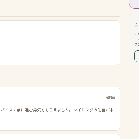
こ
占
き
2週間前
ドバイスで前に進む勇気をもらえました。タイミングの助言が本