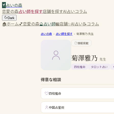
占いの森
恋愛の森
占い師を探す
店舗を探す
AI占い
コラム
Dark
🏠
ホーム
💕
恋愛の森
🔮
占い師
🏪
店舗
✨
AI占い
📝
コラム
占いの森
›
占い師を探す
›
菊澤雅乃
先生
情報掲載
菊澤雅乃
先生
四柱推命
タロット占い
得意な相談
四柱推命
中国占星術