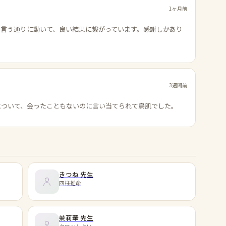
1ヶ月前
の言う通りに動いて、良い結果に繋がっています。感謝しかあり
3週間前
について、会ったこともないのに言い当てられて鳥肌でした。
きつね
先生
四柱推命
茉莉華
先生