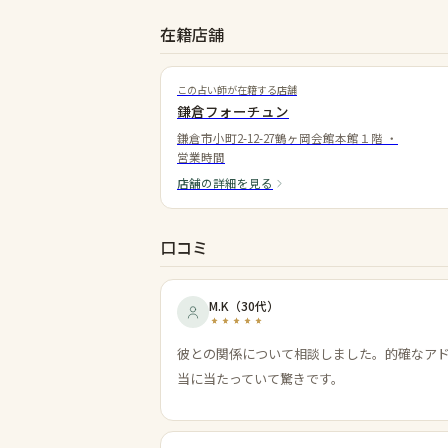
在籍店舗
この占い師が在籍する店舗
鎌倉フォーチュン
鎌倉市小町2-12-27鶴ヶ岡会館本館１階
・
営業時間
店舗の詳細を見る
口コミ
M.K
（
30代
）
彼との関係について相談しました。的確なア
当に当たっていて驚きです。