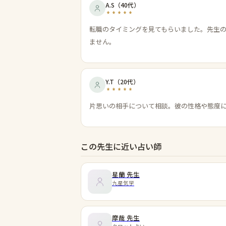
A.S
（
40代
）
転職のタイミングを見てもらいました。先生
ません。
Y.T
（
20代
）
片思いの相手について相談。彼の性格や態度
この先生に近い占い師
星蘭
先生
九星気学
摩哉
先生