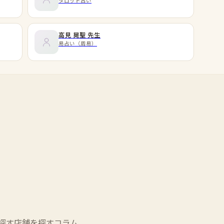
タロット占い
高見 晃聖
先生
易占い（周易）
探す
店舗を探す
コラム