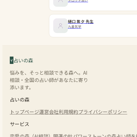
タロット占い
樋口 紫夕
先生
九星気学
占いの森
悩みを、そっと相談できる森へ。AI
相談・全国の占い師があなたに寄り
添います。
占いの森
トップページ
運営会社
利用規約
プライバシーポリシー
サービス
恋愛の森（AI相談）
開運の杜
パワーストーンの森
占い師を