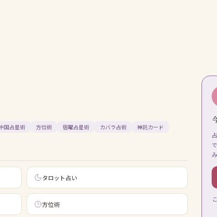
中国占星術
方位術
宿曜占星術
カバラ占術
神託カード
タロット占い
方位術