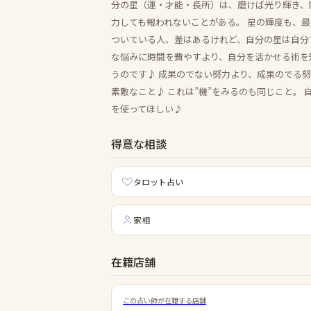
分の星（運・才能・長所）は、磨けば光り輝き、
力しても報われないことがある。 星の輝度も、
ついている人、差はあるけれど、自分の星は自分で
な悩みに時間を費やすより、自分を活かせる術を
うのです♪ 成果のでない努力より、成果のでる
素敵なこと♪ これは”機”をみるのも同じこと。
を使ってほしい♪
得意な相談
タロット占い
家相
在籍店舗
この占い師が在籍する店舗