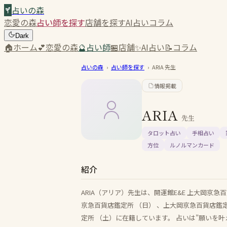
占いの森
恋愛の森
占い師を探す
店舗を探す
AI占い
コラム
Dark
🏠
ホーム
💕
恋愛の森
🔮
占い師
🏪
店舗
✨
AI占い
📝
コラム
占いの森
›
占い師を探す
›
ARIA
先生
情報掲載
ARIA
先生
タロット占い
手相占い
方位
ルノルマンカード
紹介
ARIA（アリア）先生は、開運館E&E 上大岡
京急百貨店鑑定所 （日） 、上大岡京急百貨店鑑
定所 （土）に在籍しています。 占いは”願いを