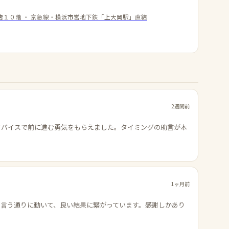
店１０階
・
京急線・横浜市営地下鉄「上大岡駅」直結
2週間前
ドバイスで前に進む勇気をもらえました。タイミングの助言が本
1ヶ月前
の言う通りに動いて、良い結果に繋がっています。感謝しかあり