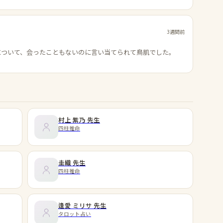
3週間前
について、会ったこともないのに言い当てられて鳥肌でした。
村上 紫乃
先生
四柱推命
圭織
先生
四柱推命
逢愛 ミリサ
先生
タロット占い