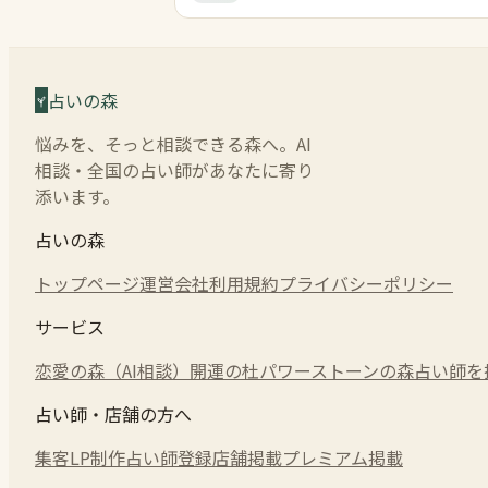
占いの森
悩みを、そっと相談できる森へ。AI
相談・全国の占い師があなたに寄り
添います。
占いの森
トップページ
運営会社
利用規約
プライバシーポリシー
サービス
恋愛の森（AI相談）
開運の杜
パワーストーンの森
占い師を
占い師・店舗の方へ
集客LP制作
占い師登録
店舗掲載
プレミアム掲載