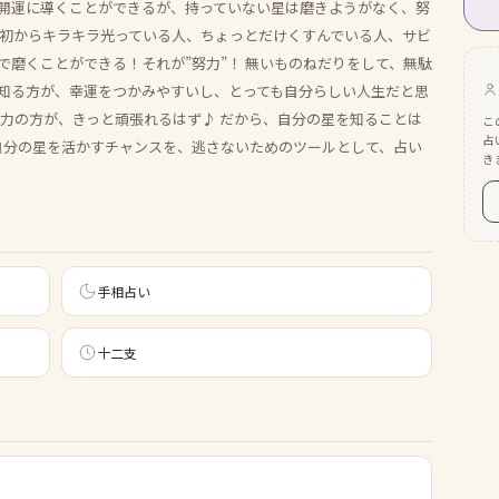
開運に導くことができるが、持っていない星は磨きようがなく、努
最初からキラキラ光っている人、ちょっとだけくすんでいる人、サビ
磨くことができる！それが”努力”！ 無いものねだりをして、無駄
知る方が、幸運をつかみやすいし、とっても自分らしい人生だと思
努力の方が、きっと頑張れるはず♪ だから、自分の星を知ることは
こ
占
 自分の星を活かすチャンスを、逃さないためのツールとして、占い
き
手相占い
十二支