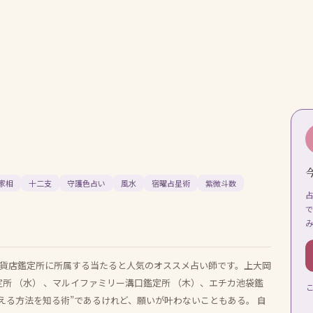
家相
十二支
守護色占い
風水
宿曜占星術
紫微斗数
京急百貨店鑑定所に所属する当たると人気のオススメ占い師です。上大岡
定所 （水） 、マルイファミリー溝口鑑定所 （木）、エチカ池袋鑑
叶える方法を知る術”であるけれど、願いが叶わないこともある。 自