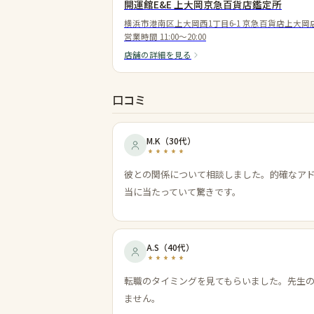
開運館E&E 上大岡京急百貨店鑑定所
横浜市港南区上大岡西1丁目6-1 京急百貨店上大岡
営業時間
11:00～20:00
店舗の詳細を見る
口コミ
M.K
（
30代
）
彼との関係について相談しました。的確なア
当に当たっていて驚きです。
A.S
（
40代
）
転職のタイミングを見てもらいました。先生
ません。