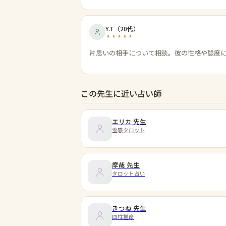
Y.T
（
20代
）
片思いの相手について相談。彼の性格や態度
この先生に近い占い師
エリカ
先生
霊感タロット
摩哉
先生
タロット占い
きつね
先生
四柱推命